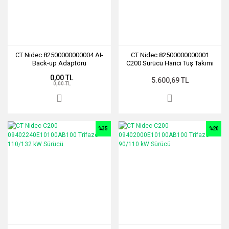
CT Nidec 82500000000004 AI-
CT Nidec 82500000000001
Back-up Adaptörü
C200 Sürücü Harici Tuş Takımı
0,00 TL
5.600,69 TL
0,00 TL
%35
%20