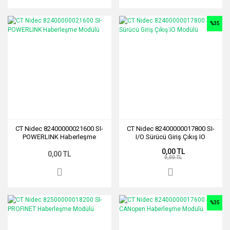
%35
CT Nidec 82400000021600 SI-
CT Nidec 82400000017800 SI-
POWERLINK Haberleşme
I/O Sürücü Giriş Çıkış IO
Modülü
Modülü
0,00 TL
0,00 TL
0,00 TL
%35