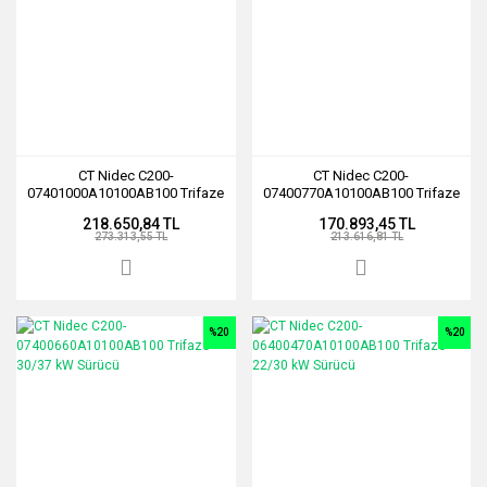
CT Nidec C200-
CT Nidec C200-
07401000A10100AB100 Trifaze
07400770A10100AB100 Trifaze
45/55 kW Sürücü
37/45 kW Sürücü
218.650,84 TL
170.893,45 TL
273.313,55 TL
213.616,81 TL
%20
%20