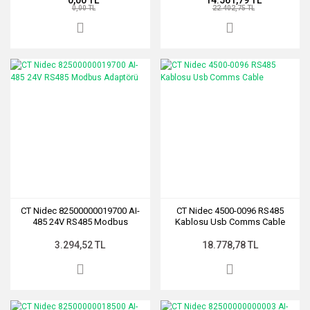
0,00 TL
22.402,75 TL
CT Nidec 82500000019700 AI-
CT Nidec 4500-0096 RS485
485 24V RS485 Modbus
Kablosu Usb Comms Cable
Adaptörü
3.294,52 TL
18.778,78 TL