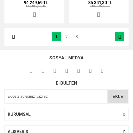
94.249,69 TL
85.341,30 TL
117.812,11 TL
106.676,62 TL
1
2
3
SOSYAL MEDYA
E-BÜLTEN
EKLE
KURUMSAL
ALIŞVERİŞ