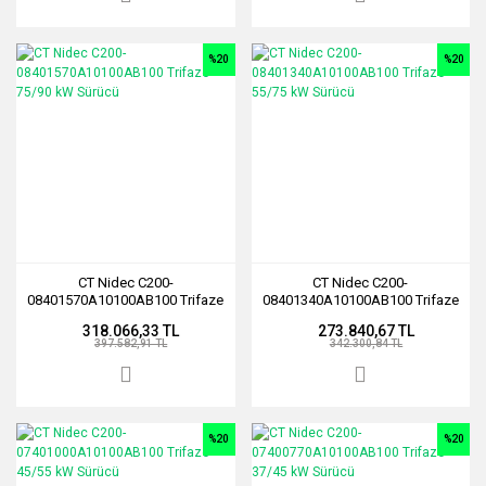
%20
%20
CT Nidec C200-
CT Nidec C200-
08401570A10100AB100 Trifaze
08401340A10100AB100 Trifaze
75/90 kW Sürücü
55/75 kW Sürücü
318.066,33 TL
273.840,67 TL
397.582,91 TL
342.300,84 TL
%20
%20