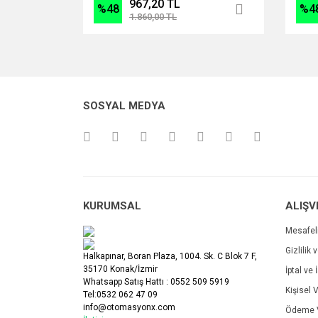
967,20 TL
%48
%4
1.860,00 TL
SOSYAL MEDYA
KURUMSAL
ALIŞV
Mesafel
Gizlilik 
Halkapınar, Boran Plaza, 1004. Sk. C Blok 7 F,
35170 Konak/İzmir
İptal ve 
Whatsapp Satış Hattı : 0552 509 5919
Kişisel V
Tel:0532 062 47 09
info@otomasyonx.com
Ödeme V