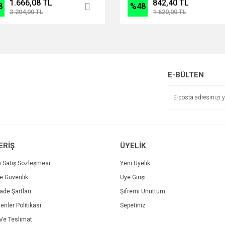
1.666,08 TL
842,40 TL
8
%48
3.204,00 TL
1.620,00 TL
E-BÜLTEN
ERİŞ
ÜYELİK
i Satış Sözleşmesi
Yeni Üyelik
ve Güvenlik
Üye Girişi
İade Şartları
Şifremi Unuttum
eriler Politikası
Sepetiniz
e Teslimat