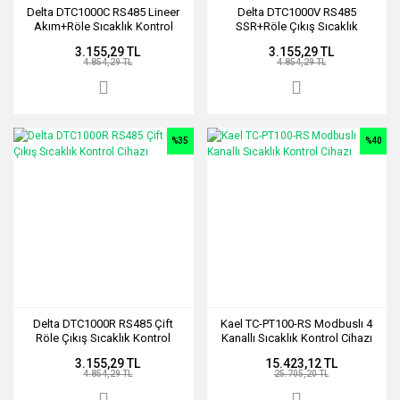
Delta DTC1000C RS485 Lineer
Delta DTC1000V RS485
Akım+Röle Sıcaklık Kontrol
SSR+Röle Çıkış Sıcaklık
Kontrol Cihazı
3.155,29 TL
3.155,29 TL
4.854,29 TL
4.854,29 TL
%35
%40
Delta DTC1000R RS485 Çift
Kael TC-PT100-RS Modbuslı 4
Röle Çıkış Sıcaklık Kontrol
Kanallı Sıcaklık Kontrol Cihazı
Cihazı
3.155,29 TL
15.423,12 TL
4.854,29 TL
25.705,20 TL