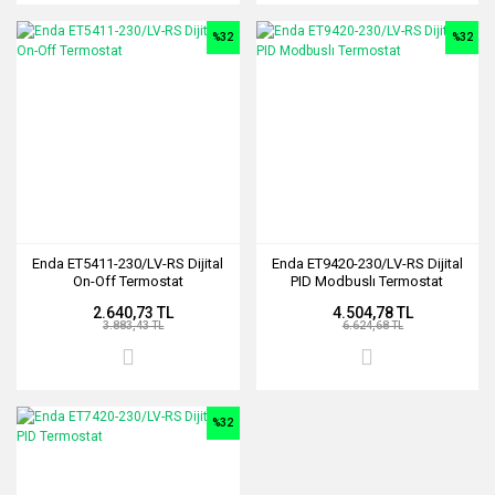
%32
%32
Enda ET5411-230/LV-RS Dijital
Enda ET9420-230/LV-RS Dijital
On-Off Termostat
PID Modbuslı Termostat
2.640,73 TL
4.504,78 TL
3.883,43 TL
6.624,68 TL
%32