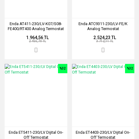
Enda AT411-230/LV-K07/S08-
Enda ATC9311-230/LV-FE/K
FE400/RT400 Analog Termostat
Analog Termostat
1.964,56 TL
2.524,23 TL
2.455,70 TL
3.712,11 TL
%32
%32
Enda ET5411-230/LV Dijital On-
Enda ET4403-230/LV Dijital On-
Off Termostat
Off Termostat