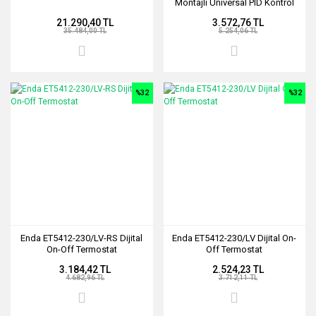
Montajlı Universal PID Kontrol
Cihazı
21.290,40 TL
3.572,76 TL
35.484,00 TL
5.254,06 TL
%32
%32
Enda ET5412-230/LV-RS Dijital
Enda ET5412-230/LV Dijital On-
On-Off Termostat
Off Termostat
3.184,42 TL
2.524,23 TL
4.682,96 TL
3.712,11 TL