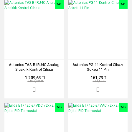
%41
%41
Autonics TAS-B4RJ4C Analog
Autonics PG-11 Kontrol Cihazı
Sıcaklık Kontrol Cihazı
Soketi 11 Pin
1.209,63 TL
161,73 TL
2.050,22 TL
274,12 TL
%32
%32