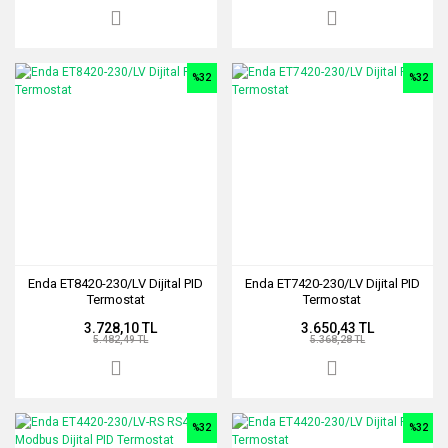
%32
%32
Enda ET8420-230/LV Dijital PID
Enda ET7420-230/LV Dijital PID
Termostat
Termostat
3.728,10 TL
3.650,43 TL
5.482,49 TL
5.368,28 TL
%32
%32