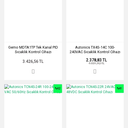
Gemo MDTA1TP Tek Kanal PID
Autonics TX4S-14C 100-
Sıcaklık Kontrol Cihazı
240VAC Sıcaklık Kontrol Cihazı
2.378,83 TL
3.426,56 TL
4.031,92 TL
%42
%41