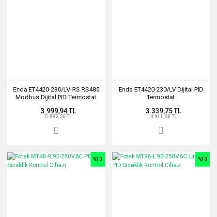
Enda ET4420-230/LV-RS RS485
Enda ET4420-230/LV Dijital PID
Modbus Dijital PID Termostat
Termostat
3.999,94 TL
3.339,75 TL
5.882,26 TL
4.911,40 TL
%10
%10