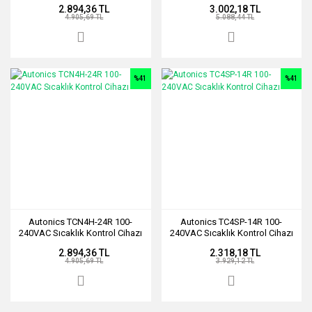
2.894,36 TL
3.002,18 TL
4.905,69 TL
5.088,44 TL
%41
%41
Autonics TCN4H-24R 100-
Autonics TC4SP-14R 100-
240VAC Sıcaklık Kontrol Cihazı
240VAC Sıcaklık Kontrol Cihazı
2.894,36 TL
2.318,18 TL
4.905,69 TL
3.929,12 TL