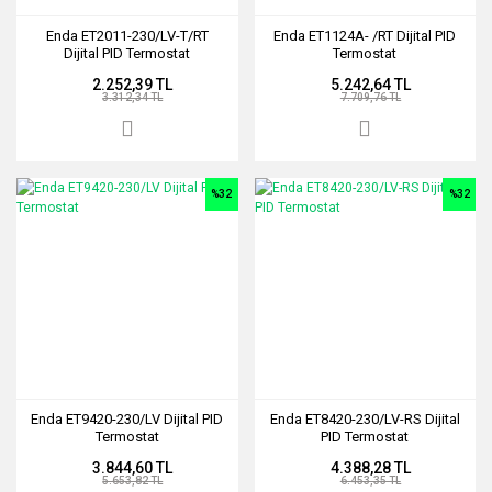
Enda ET2011-230/LV-T/RT
Enda ET1124A- /RT Dijital PID
Dijital PID Termostat
Termostat
2.252,39 TL
5.242,64 TL
3.312,34 TL
7.709,76 TL
%32
%32
Enda ET9420-230/LV Dijital PID
Enda ET8420-230/LV-RS Dijital
Termostat
PID Termostat
3.844,60 TL
4.388,28 TL
5.653,82 TL
6.453,35 TL