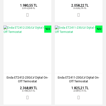
1.980,55 TL
2.058,22 TL
2.912,58 TL
3.026,79 TL
%32
%32
Enda ET2412-230/LV Dijital On-
Enda ET2411-230/LV Dijital On-
Off Termostat
Off Termostat
2.368,89 TL
1.825,21 TL
3.483,67 TL
2.684,14 TL