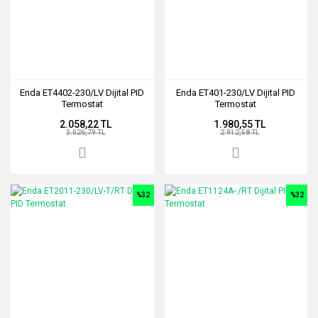
Enda ET4402-230/LV Dijital PID
Enda ET401-230/LV Dijital PID
Termostat
Termostat
2.058,22 TL
1.980,55 TL
3.026,79 TL
2.912,58 TL
%32
%32