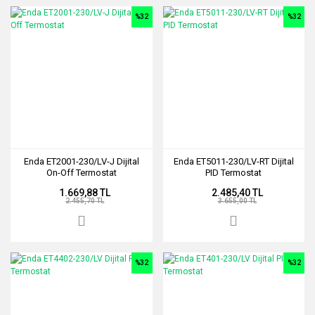
%32
%32
Enda ET2001-230/LV-J Dijital
Enda ET5011-230/LV-RT Dijital
On-Off Termostat
PID Termostat
1.669,88 TL
2.485,40 TL
2.455,70 TL
3.655,00 TL
%32
%32