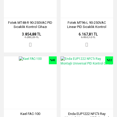
Fotek MT48-R 90-250VAC PID
Fotek MT96-L 90-250VAC
Sıcaklık Kontrol Cihazı
Linear PID Sıcaklık Kontrol
Cihazı
3.854,88 TL
6.167,81 TL
4.283,20 TL
6.853,12 TL
%40
%32
Kael FAC-100
Enda EUP1222 NFC'li Ray