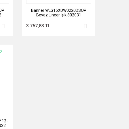
QP
Banner WLS15XDW0220DSQP
3
Beyaz Lineer Işık 802031
3.767,83 TL
 12-
032