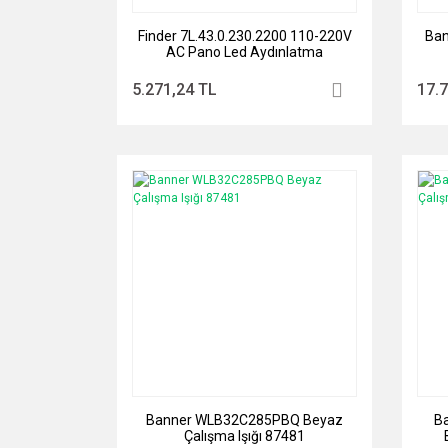
Finder 7L.43.0.230.2200 110-220V
Ba
AC Pano Led Aydınlatma
5.271,24 TL
17.
Banner WLB32C285PBQ Beyaz
B
Çalışma Işığı 87481