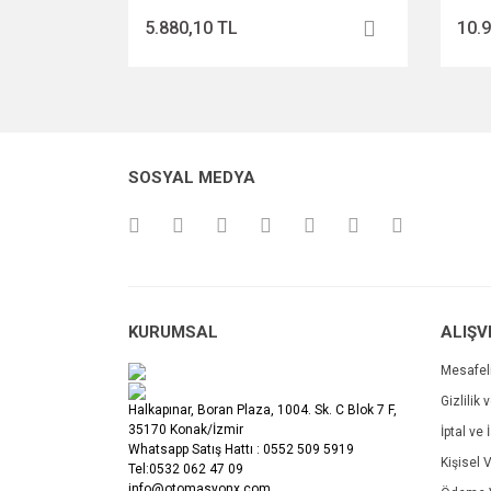
5.880,10 TL
10.
SOSYAL MEDYA
KURUMSAL
ALIŞV
Mesafel
Gizlilik 
Halkapınar, Boran Plaza, 1004. Sk. C Blok 7 F,
35170 Konak/İzmir
İptal ve 
Whatsapp Satış Hattı : 0552 509 5919
Kişisel V
Tel:0532 062 47 09
info@otomasyonx.com