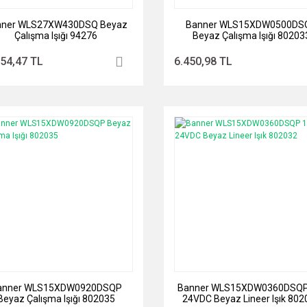
nner WLS27XW430DSQ Beyaz
Banner WLS15XDW0500DS
Çalışma Işığı 94276
Beyaz Çalışma Işığı 80203
754,47 TL
6.450,98 TL
anner WLS15XDW0920DSQP
Banner WLS15XDW0360DSQP
Beyaz Çalışma Işığı 802035
24VDC Beyaz Lineer Işık 802