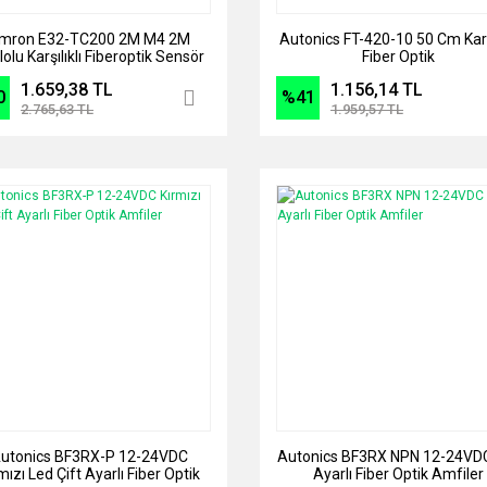
mron E32-TC200 2M M4 2M
Autonics FT-420-10 50 Cm Karşı
olu Karşılıklı Fiberoptik Sensör
Fiber Optik
1.659,38 TL
1.156,14 TL
0
%41
2.765,63 TL
1.959,57 TL
utonics BF3RX-P 12-24VDC
Autonics BF3RX NPN 12-24VDC
mızı Led Çift Ayarlı Fiber Optik
Ayarlı Fiber Optik Amfiler