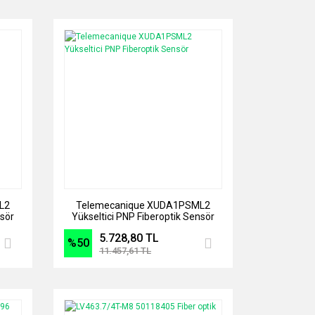
L2
Telemecanique XUDA1PSML2
nsör
Yükseltici PNP Fiberoptik Sensör
5.728,80 TL
%50
11.457,61 TL