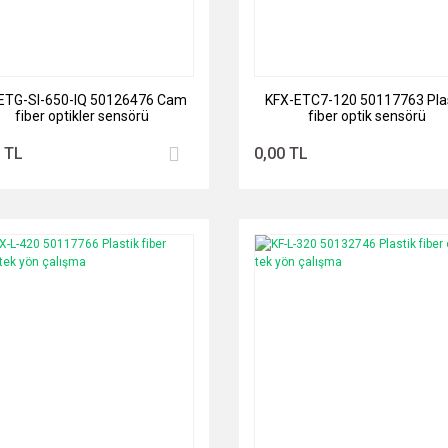
ETG-SI-650-IQ 50126476 Cam
KFX-ETC7-120 50117763 Plas
fiber optikler sensörü
fiber optik sensörü
 TL
0,00 TL