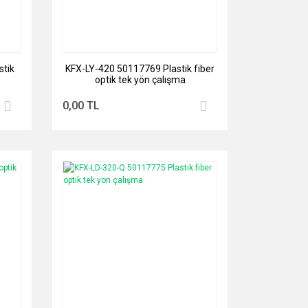
tik
KFX-LY-420 50117769 Plastik fiber
optik tek yön çalışma
0,00 TL