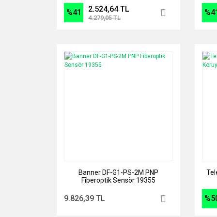
Optik Amfiler
2.524,64 TL
%41
%4
4.279,05 TL
Banner DF-G1-PS-2M PNP
Tel
Fiberoptik Sensör 19355
9.826,39 TL
%5