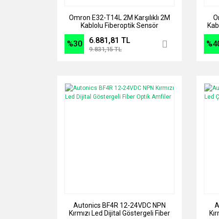
Omron E32-T14L 2M Karşılıklı 2M
O
Kablolu Fiberoptik Sensör
Kabl
6.881,81 TL
%30
%4
9.831,15 TL
Autonics BF4R 12-24VDC NPN
A
Kırmızı Led Dijital Göstergeli Fiber
Kır