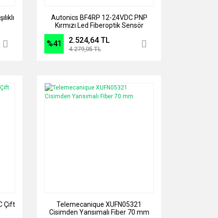
lıklı
Autonics BF4RP 12-24VDC PNP
Kırmızı Led Fiberoptik Sensör
2.524,64 TL
%41
4.279,05 TL
 Çift
Telemecanique XUFN05321
Cisimden Yansımalı Fiber 70 mm