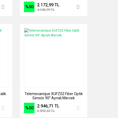
2.172,99 TL
%50
4.345,99 TL
alik
Telemecanique XUFZ02 Fiber Optik
Sensör 90° Aynalı Mercek
2.946,71 TL
%50
5.893,42 TL