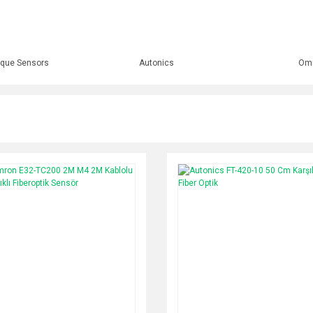
que Sensors
Autonics
Om