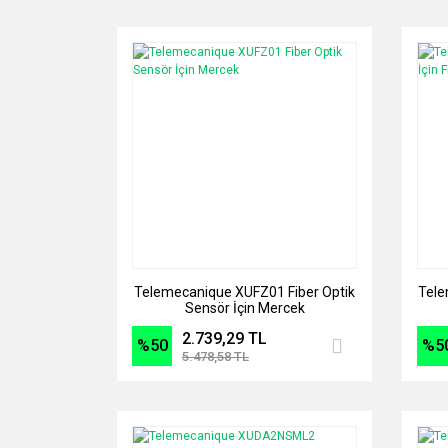
Telemecanique XUFZ01 Fiber Optik
Tele
Sensör İçin Mercek
2.739,29 TL
%50
%5
5.478,58 TL