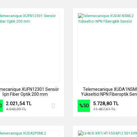
mecanique XUFN12301 Sensör
Telemecanique XUDA1NSM
İçin Fiber Optik 200 mm
Yükseltici NPN Fiberoptik Se
2.021,54 TL
5.728,80 TL
0
%50
4.043,09 TL
11.457,61 TL