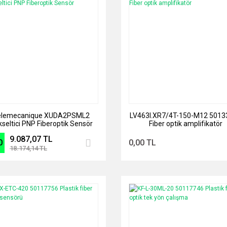
elemecanique XUDA2PSML2
LV463I.XR7/4T-150-M12 5013
seltici PNP Fiberoptik Sensör
Fiber optik amplifikatör
9.087,07 TL
0
0,00 TL
18.174,14 TL