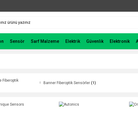
on
Sensör
Sarf Malzeme
Elektrik
Güvenlik
Elektronik
 Fiberoptik
Banner Fiberoptik Sensörler
(1)