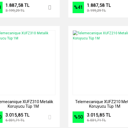
Amfiler
1.887,58 TL
1.887,58 TL
1
%41
3.199,29 TL
3.199,29 TL
emecanique XUFZ310 Metalik
Telemecanique XUFZ210 Met
Koruyucu Tüp 1M
Koruyucu Tüp 1M
3.015,85 TL
3.015,85 TL
0
%50
6.031,71 TL
6.031,71 TL