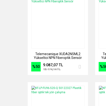
Telemecanique XUDA2NSML2
T
Yükseltici NPN Fiberoptik Sensör
Yük
9.087,07 TL
%50
%5
18.174,14 TL