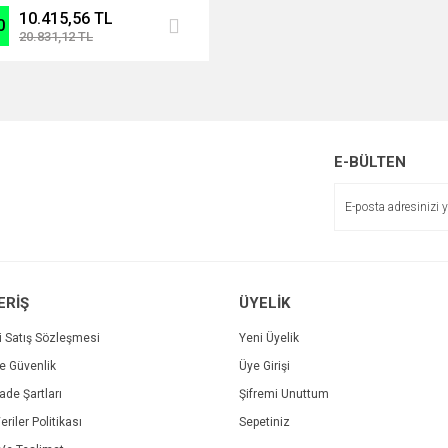
10.415,56 TL
0
20.831,12 TL
E-BÜLTEN
ERİŞ
ÜYELİK
i Satış Sözleşmesi
Yeni Üyelik
ve Güvenlik
Üye Girişi
İade Şartları
Şifremi Unuttum
eriler Politikası
Sepetiniz