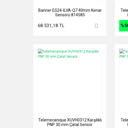
Banner EG24-ILVA-Q7 40mm Kenar
Tel
Sensörü 814585
68.531,18 TL
%5
Telemecanique XUVH0312 Karşılıklı
Tel
PNP 30 mm Çatal Sensör