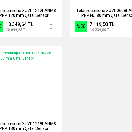
emecanique XUVR1212PANM8
Telemecanique XUVR0608P
PNP 120 mm Çatal Sensör
PNP NO 80 mm Çatal Sens
10.349,64 TL
7.119,50 TL
0
%50
20.699,28 TL
14.239,00 TL
emecanique XUVR1218PANM8
PNP 180 mm Çatal Sensör