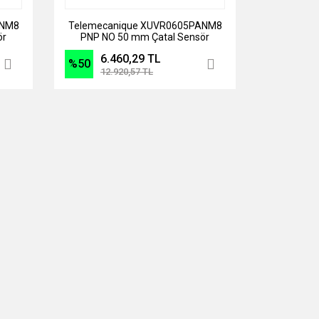
ANM8
Telemecanique XUVR0605PANM8
ör
PNP NO 50 mm Çatal Sensör
6.460,29 TL
%50
12.920,57 TL