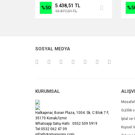
5.438,51 TL
%50
%5
10.877,01 TL
SOSYAL MEDYA
KURUMSAL
ALIŞV
Mesafel
Gizlilik 
Halkapınar, Boran Plaza, 1004. Sk. C Blok 7 F,
35170 Konak/İzmir
İptal ve 
Whatsapp Satış Hattı : 0552 509 5919
Kişisel V
Tel:0532 062 47 09
info@otomasyonx.com