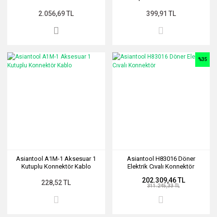
2.056,69 TL
399,91 TL
%35
Asiantool A1M-1 Aksesuar 1
Asiantool H83016 Döner
Kutuplu Konnektör Kablo
Elektrik Cıvalı Konnektör
202.309,46 TL
228,52 TL
311.245,33 TL