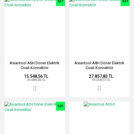
%37
%37
Asiantool A6H Döner Elektrik
Asiantool A8H Döner Elektrik
Civalı Konnektör
Civalı Konnektör
15.548,56 TL
27.857,83 TL
24.680,25 TL
44.218,77 TL
%25