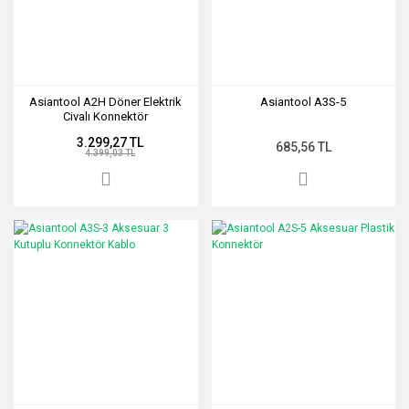
Asiantool A2H Döner Elektrik
Asiantool A3S-5
Civalı Konnektör
3.299,27 TL
685,56 TL
4.399,03 TL