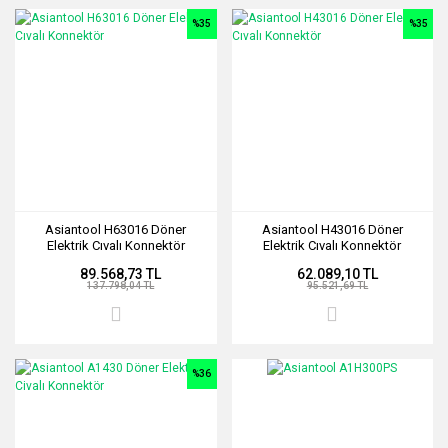
%35
%35
Asiantool H63016 Döner
Asiantool H43016 Döner
Elektrik Cıvalı Konnektör
Elektrik Cıvalı Konnektör
89.568,73 TL
62.089,10 TL
137.798,04 TL
95.521,69 TL
%36