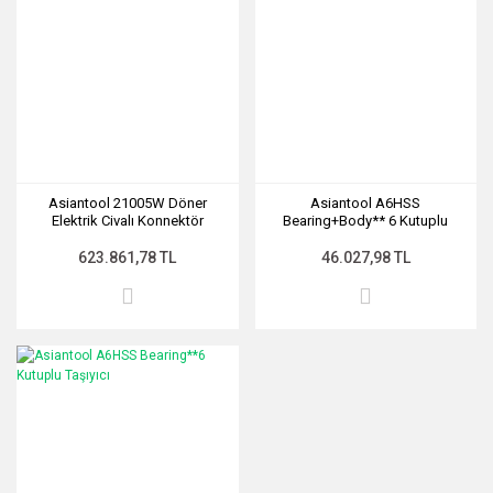
Asiantool 21005W Döner
Asiantool A6HSS
Elektrik Civalı Konnektör
Bearing+Body** 6 Kutuplu
Taşıyıcı
623.861,78 TL
46.027,98 TL