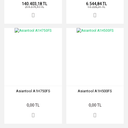
140.403,18 TL
6.544,84 TL
219.379,97 TL
10.226,31 TL
Asiantool A1H750FS
Asiantool A1H500FS
0,00 TL
0,00 TL