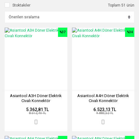
Stoktakiler
Toplam 51 ürün
%37
%34
Asiantool A3H Döner Elektrik
Asiantool A4H Döner Elektrik
Civalı Konnektör
Civalı Konnektör
5.362,81 TL
6.523,13 TL
8.512,40 TL
9.883,52 TL