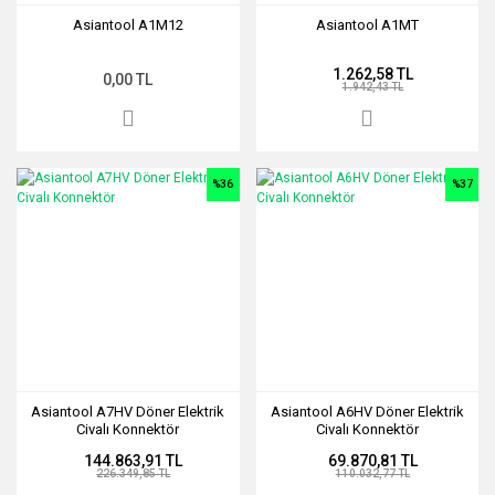
Asiantool A1M12
Asiantool A1MT
1.262,58 TL
0,00 TL
1.942,43 TL
%36
%37
Asiantool A7HV Döner Elektrik
Asiantool A6HV Döner Elektrik
Civalı Konnektör
Civalı Konnektör
144.863,91 TL
69.870,81 TL
226.349,85 TL
110.032,77 TL