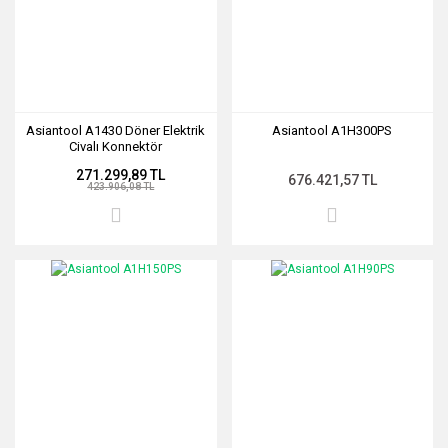
Asiantool A1430 Döner Elektrik
Asiantool A1H300PS
Civalı Konnektör
271.299,89 TL
676.421,57 TL
423.906,08 TL