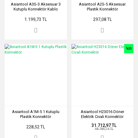
Asiantool A3S-3 Aksesuar 3
Asiantool A2S-5 Aksesuar
Kutuplu Konnektör Kablo
Plastik Konnektör
1.199,73 TL
297,08 TL
%35
Asiantool A1M-5 1 Kutuplu
Asiantool H23016 Döner
Plastik Konnektör
Elektrik Cıvalı Konnektör
31.712,97 TL
228,52 TL
48.789,19 TL