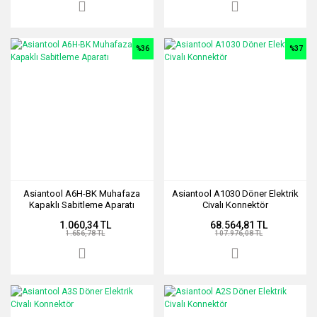
%36
%37
Asiantool A6H-BK Muhafaza
Asiantool A1030 Döner Elektrik
Kapaklı Sabitleme Aparatı
Civalı Konnektör
1.060,34 TL
68.564,81 TL
1.656,78 TL
107.976,08 TL