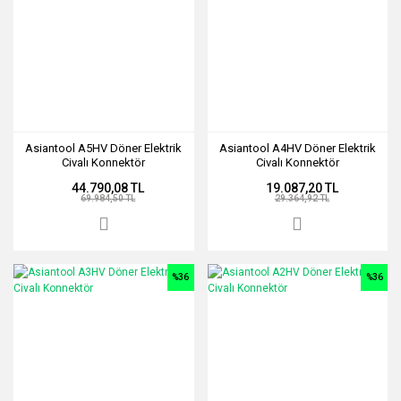
Asiantool A5HV Döner Elektrik
Asiantool A4HV Döner Elektrik
Civalı Konnektör
Civalı Konnektör
44.790,08 TL
19.087,20 TL
69.984,50 TL
29.364,92 TL
%36
%36