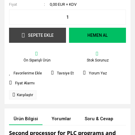
Fiyat
0,00 EUR + KDV
SEPETE EKLE
HEMEN AL
Ön Siparişli Ürün
Stok Sorunuz
Tavsiye Et
Yorum Yaz
Fiyat Alarmı
Karşılaştır
Ürün Bilgisi
Yorumlar
Soru & Cevap
Tak
Second processor for PLC programs and