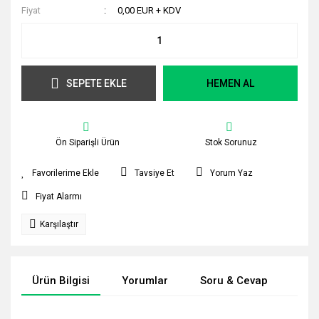
Fiyat
0,00 EUR + KDV
SEPETE EKLE
HEMEN AL
Ön Siparişli Ürün
Stok Sorunuz
Tavsiye Et
Yorum Yaz
Fiyat Alarmı
Karşılaştır
Ürün Bilgisi
Yorumlar
Soru & Cevap
Tak