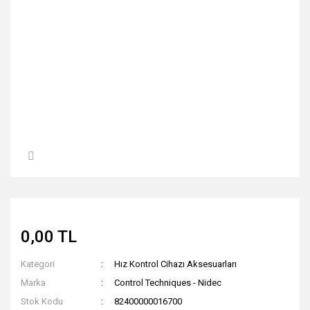
0,00 TL
Kategori
Hız Kontrol Cihazı Aksesuarları
Marka
Control Techniques - Nidec
Stok Kodu
82400000016700