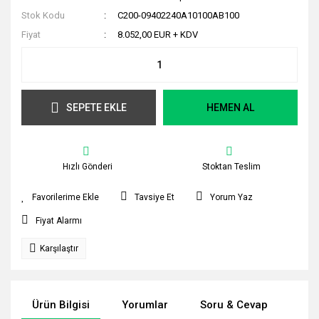
Stok Kodu
C200-09402240A10100AB100
Fiyat
8.052,00 EUR + KDV
SEPETE EKLE
HEMEN AL
Hızlı Gönderi
Stoktan Teslim
Tavsiye Et
Yorum Yaz
Fiyat Alarmı
Karşılaştır
Ürün Bilgisi
Yorumlar
Soru & Cevap
Tak