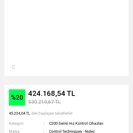
424.168,54 TL
%20
530.210,67 TL
45.234,04 TL
den başlayan taksitlerle!
Kategori
C200 Serisi Hız Kontrol Cihazları
Marka
Control Techniques - Nidec