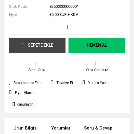
Stok Kodu
82500000000001
Fiyat
85,00 EUR + KDV
SEPETE EKLE
HEMEN AL
Sınırlı Stok
Stok Sorunuz
Tavsiye Et
Yorum Yaz
Fiyat Alarmı
Karşılaştır
Ürün Bilgisi
Yorumlar
Soru & Cevap
Tak