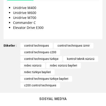
Unidrive M400
Unidrive M600
Unidrive M700
Commander C
Elevator Drive E300
Bu ürünün fiyat bilgisi, resim, ürün açıklamalarında ve diğer
Etiketler :
konularda yetersiz gördüğünüz noktaları öneri formunu
control techniques
control techniques izmir
Bu ürüne ilk yorumu siz yapın!
Ürün hakkında henüz soru sorulmamış.
kullanarak tarafımıza iletebilirsiniz.
control techniques c200
Görüş ve önerileriniz için teşekkür ederiz.
control techniques türkiye
kontrol teknik sürücü
Yorum Yaz
Soru Sor
nidec sürücü
nidec sürücü bayileri
Ürün resmi kalitesiz, bozuk veya görüntülenemiyor.
nidec türkiye bayileri
Ürün açıklamasında eksik bilgiler bulunuyor.
control techniques türkiye bayileri
Ürün bilgilerinde hatalar bulunuyor.
c200 control techniques
Ürün fiyatı diğer sitelerden daha pahalı.
Bu ürüne benzer farklı alternatifler olmalı.
SOSYAL MEDYA