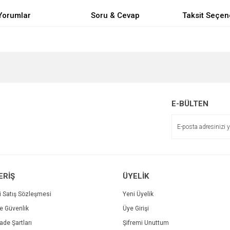
Yorumlar
Soru & Cevap
Taksit Seçen
e diğer konularda yetersiz gördüğünüz noktaları öneri formunu kullanarak tarafımı
Bu ürüne ilk yorumu siz yapın!
Ürün hakkında henüz soru sorulmamış.
r.
Yorum Yaz
Soru Sor
E-BÜLTEN
ERİŞ
ÜYELİK
i Satış Sözleşmesi
Yeni Üyelik
ve Güvenlik
Üye Girişi
Gönder
İade Şartları
Şifremi Unuttum