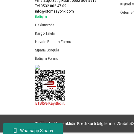
Whatsapp Satış Hattı : 0552 509 5919
Kişisel V
Tel:0532 062 47 09
info@otomasyonx.com
Ödeme V
İletişim
Hakkımızda
Kargo Takibi
Havale Bildirim Formu
Sipariş Sorgula
İletişim Formu
© Tüm hakları saklıdır. Kredi kartı bilgileriniz 256bit S
Whatsapp Sipariş