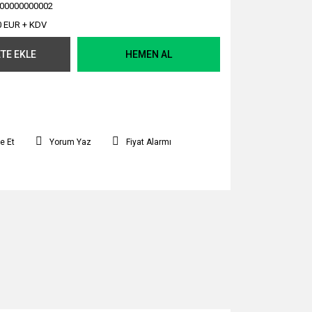
00000000002
0 EUR + KDV
TE EKLE
HEMEN AL
e Et
Yorum Yaz
Fiyat Alarmı