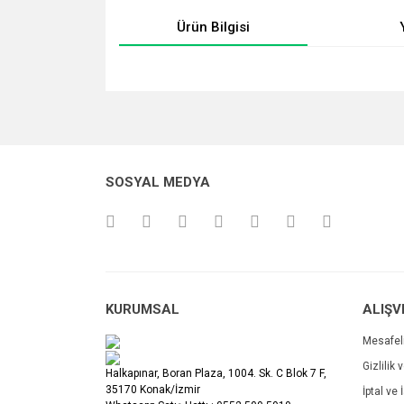
Ürün Bilgisi
Bu ürünün fiyat bilgisi, resim, ürün açıklamalarında v
Görüş ve önerileriniz için teşekkür ederiz.
Ürün resmi kalitesiz, bozuk veya görüntülenemiyo
SOSYAL MEDYA
Ürün açıklamasında eksik bilgiler bulunuyor.
Ürün bilgilerinde hatalar bulunuyor.
Ürün fiyatı diğer sitelerden daha pahalı.
Bu ürüne benzer farklı alternatifler olmalı.
KURUMSAL
ALIŞV
Mesafel
Gizlilik 
Halkapınar, Boran Plaza, 1004. Sk. C Blok 7 F,
35170 Konak/İzmir
İptal ve 