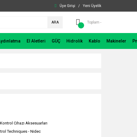
Üye Girişi
/
Yeni Üyelik
ARA
Toplam -
Aydınlatma
El Aletleri
GÜÇ
Hidrolik
Kablo
Makineler
P
 Kontrol Cihazı Aksesuarları
trol Techniques - Nidec