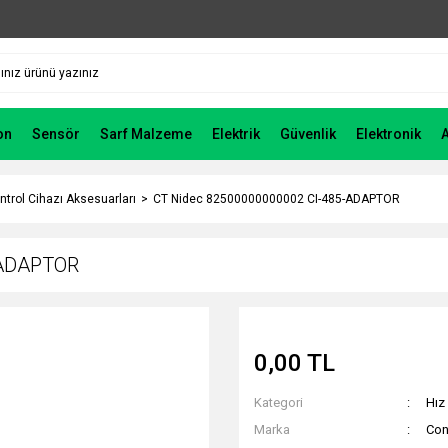
on
Sensör
Sarf Malzeme
Elektrik
Güvenlik
Elektronik
ntrol Cihazı Aksesuarları
CT Nidec 82500000000002 CI-485-ADAPTOR
-ADAPTOR
0,00 TL
Kategori
Hız
Marka
Con