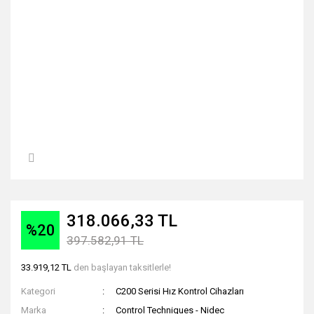
318.066,33 TL
%20
397.582,91 TL
33.919,12 TL
den başlayan taksitlerle!
Kategori
C200 Serisi Hız Kontrol Cihazları
Marka
Control Techniques - Nidec