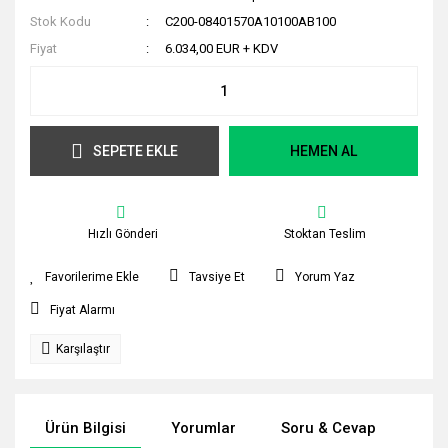
Stok Kodu
C200-08401570A10100AB100
Fiyat
6.034,00 EUR + KDV
SEPETE EKLE
HEMEN AL
Hızlı Gönderi
Stoktan Teslim
Tavsiye Et
Yorum Yaz
Fiyat Alarmı
Karşılaştır
Ürün Bilgisi
Yorumlar
Soru & Cevap
Tak