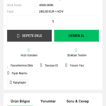
Stok Kodu
4500-0096
Fiyat
285,00 EUR + KDV
SEPETE EKLE
HEMEN AL
Hızlı Gönderi
Stoktan Teslim
Tavsiye Et
Yorum Yaz
Fiyat Alarmı
Karşılaştır
Ürün Bilgisi
Yorumlar
Soru & Cevap
Tak