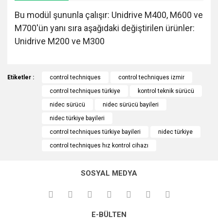
Bu modül şununla çalışır: Unidrive M400, M600 ve
M700'ün yanı sıra aşağıdaki değiştirilen ürünler:
Unidrive M200 ve M300
Bu ürünün fiyat bilgisi, resim, ürün açıklamalarında ve diğer
Etiketler :
konularda yetersiz gördüğünüz noktaları öneri formunu
control techniques
control techniques izmir
Bu ürüne ilk yorumu siz yapın!
Ürün hakkında henüz soru sorulmamış.
kullanarak tarafımıza iletebilirsiniz.
control techniques türkiye
kontrol teknik sürücü
Görüş ve önerileriniz için teşekkür ederiz.
nidec sürücü
nidec sürücü bayileri
Yorum Yaz
Soru Sor
nidec türkiye bayileri
Ürün resmi kalitesiz, bozuk veya görüntülenemiyor.
control techniques türkiye bayileri
nidec türkiye
Ürün açıklamasında eksik bilgiler bulunuyor.
control techniques hız kontrol cihazı
Ürün bilgilerinde hatalar bulunuyor.
Ürün fiyatı diğer sitelerden daha pahalı.
SOSYAL MEDYA
Bu ürüne benzer farklı alternatifler olmalı.
E-BÜLTEN