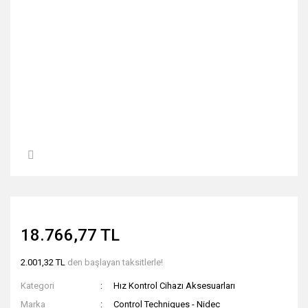
18.766,77 TL
2.001,32 TL
den başlayan taksitlerle!
Kategori
Hız Kontrol Cihazı Aksesuarları
Marka
Control Techniques - Nidec