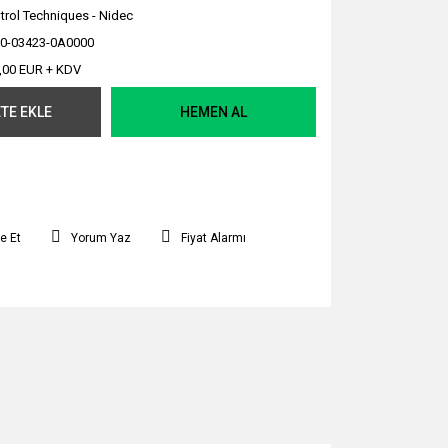
trol Techniques - Nidec
0-03423-0A0000
,00 EUR + KDV
TE EKLE
HEMEN AL
e Et
Yorum Yaz
Fiyat Alarmı