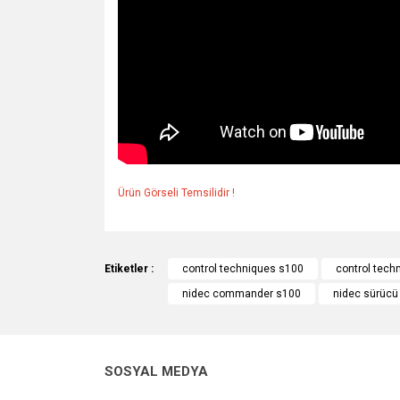
Ürün Görseli Temsilidir !
Bu ürünün fiyat bilgisi, resim, ürün açıklamalarında v
Görüş ve önerileriniz için teşekkür ederiz.
Etiketler :
control techniques s100
control tech
nidec commander s100
nidec sürücü 
Ürün resmi kalitesiz, bozuk veya görüntülenemiyo
Ürün açıklamasında eksik bilgiler bulunuyor.
Ürün bilgilerinde hatalar bulunuyor.
SOSYAL MEDYA
Ürün fiyatı diğer sitelerden daha pahalı.