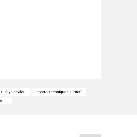
za iletebilirsiniz.
türkiye bayileri
control techniques sürücü
zmir