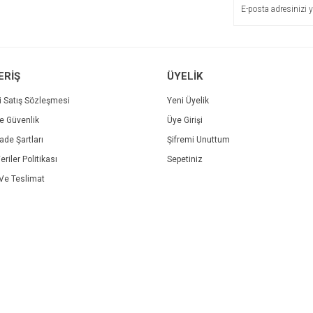
ERİŞ
ÜYELİK
Gönder
i Satış Sözleşmesi
Yeni Üyelik
ve Güvenlik
Üye Girişi
İade Şartları
Şifremi Unuttum
eriler Politikası
Sepetiniz
e Teslimat