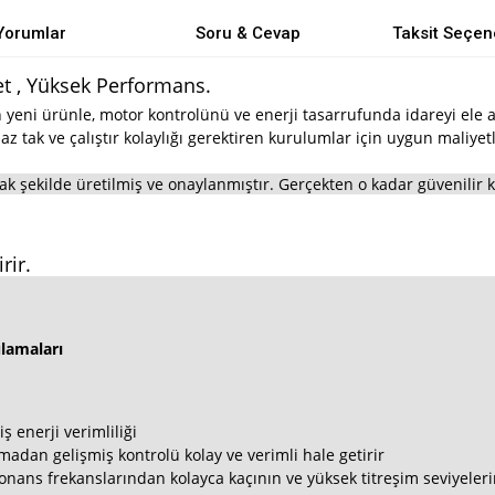
Yorumlar
Soru & Cevap
Taksit Seçen
et , Yüksek Performans.
yeni ürünle, motor kontrolünü ve enerji tasarrufunda idareyi ele al
z tak ve çalıştır kolaylığı gerektiren kurulumlar için uygun maliyet
şekilde üretilmiş ve onaylanmıştır. Gerçekten o kadar güvenilir ki
rir.
lamaları
ş enerji verimliliği
uymadan gelişmiş kontrolü kolay ve verimli hale getirir
nans frekanslarından kolayca kaçının ve yüksek titreşim seviyelerin