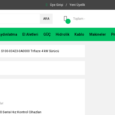
Üye Girişi
/
Yeni Üyelik
ARA
Toplam -
Aydınlatma
El Aletleri
GÜÇ
Hidrolik
Kablo
Makineler
P
 S100-03423-0A0000 Trifaze 4 kW Sürücü
le!
0 Serisi Hız Kontrol Cihazları