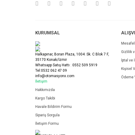
Bu ürüne benzer farklı alternatifler olmalı.
KURUMSAL
ALIŞV
Mesafel
Gizlilik 
Halkapınar, Boran Plaza, 1004. Sk. C Blok 7 F,
35170 Konak/İzmir
İptal ve 
Whatsapp Satış Hattı : 0552 509 5919
Kişisel V
Tel:0532 062 47 09
info@otomasyonx.com
Ödeme V
İletişim
Hakkımızda
Kargo Takibi
Havale Bildirim Formu
Sipariş Sorgula
İletişim Formu