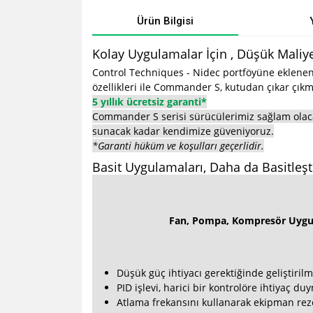
Ürün Bilgisi
Kolay Uygulamalar İçin , Düşük Maliy
Control Techniques - Nidec portföyüne eklenen 
özellikleri ile Commander S, kutudan çıkar çıkma
5 yıllık ücretsiz garanti*
Commander S serisi sürücülerimiz sağlam olacak 
sunacak kadar kendimize güveniyoruz.
*Garanti hüküm ve koşulları geçerlidir.
Basit Uygulamaları, Daha da Basitleşti
Fan, Pompa, Kompresör Uygu
Düşük güç ihtiyacı gerektiğinde geliştirilmi
PID işlevi, harici bir kontrolöre ihtiyaç d
Atlama frekansını kullanarak ekipman rezo