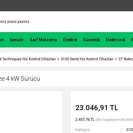
on
Sensör
Sarf Malzeme
Elektrik
Güvenlik
Elektronik
l Techniques Hız Kontrol Cihazları
S100 Serisi Hız Kontrol Cihazları
CT Nidec
ze 4 kW Sürücü
23.046,91 TL
2.457,76 TL
den başlayan taksitler
Kategori
S10