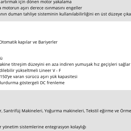
i artırmak için dönen motor yakalama
 motorun aşırı derece ısınmasını engeller
duman tahliye sisteminin kullanılabilirliğini en üst düzeye çıkarır
Otomatik kapılar ve Bariyerler
lü
akine titreşim düzeyini en aza indiren yumuşak hız geçişleri sağlar
lebilir yükseltmeli Lineer V - F
%150’ye varan sürücü aşırı yük kapasitesi
durdurma göstergeli DC frenleme
cılar, Santrifüj Makineleri, Yoğurma makineleri, Tekstil eğirme ve Örm
ğer yönetim sistemlerine entegrasyon kolaylığı