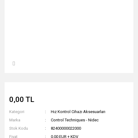
0,00 TL
Kategori
Hız Kontrol Cihazı Aksesuarları
Marka
Control Techniques - Nidec
Stok Kodu
82400000022000
Fiyat
0,00 EUR + KDV