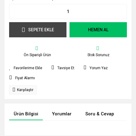
SEPETE EKLE
HEMEN AL
Ön Siparişli Ürün
Stok Sorunuz
Tavsiye Et
Yorum Yaz
Fiyat Alarmı
Karşılaştır
Ürün Bilgisi
Yorumlar
Soru & Cevap
Tak