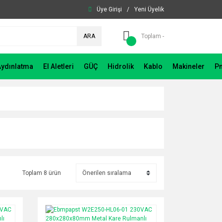
Üye Girişi
/
Yeni Üyelik
ARA
Toplam -
Aydınlatma
El Aletleri
GÜÇ
Hidrolik
Kablo
Makineler
P
Toplam 8 ürün