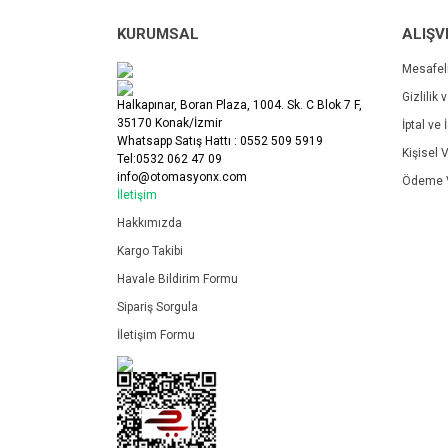
KURUMSAL
ALIŞV
Mesafel
Gizlilik 
Halkapınar, Boran Plaza, 1004. Sk. C Blok 7 F,
35170 Konak/İzmir
İptal ve 
Whatsapp Satış Hattı : 0552 509 5919
Kişisel V
Tel:0532 062 47 09
info@otomasyonx.com
Ödeme V
İletişim
Hakkımızda
Kargo Takibi
Havale Bildirim Formu
Sipariş Sorgula
İletişim Formu