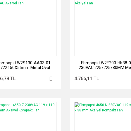
bmpapst W2S130-AA03-01
Ebmpapst W2E200-HK38-
172X150X55mm Metal Oval
230VAC 225x225x80MM Me
ulmanlı 230VAC Aksiyel Fan
Kare Rulmanlı Aksiyel Fan
6,79 TL
4.766,11 TL