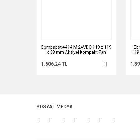
Ebmpapst 4414 M 24VDC 119 x 119
Eb
x 38 mm Aksiyel Kompakt Fan
119
1.806,24 TL
1.39
SOSYAL MEDYA