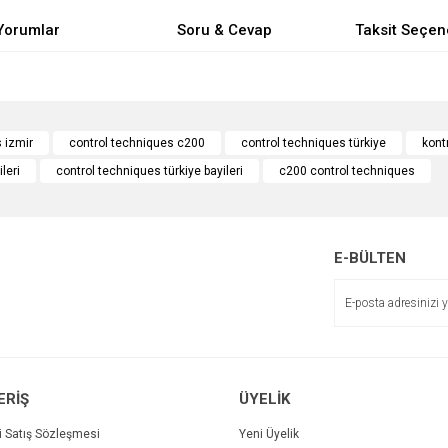
Yorumlar
Soru & Cevap
Taksit Seçen
e diğer konularda yetersiz gördüğünüz noktaları öneri formunu kullanarak tarafımı
Bu ürüne ilk yorumu siz yapın!
Ürün hakkında henüz soru sorulmamış.
 izmir
control techniques c200
control techniques türkiye
kont
leri
control techniques türkiye bayileri
c200 control techniques
r.
Yorum Yaz
Soru Sor
E-BÜLTEN
ERİŞ
ÜYELİK
Gönder
i Satış Sözleşmesi
Yeni Üyelik