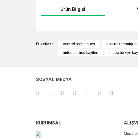
Ürün Bilgisi
Bu ürünün fiyat bilgisi, resim, ürün açıklamalarında v
Görüş ve önerileriniz için teşekkür ederiz.
Etiketler :
control techniques
control techniques
nidec sürücü bayileri
nidec türkiye bayi
Ürün resmi kalitesiz, bozuk veya görüntülenemiyo
Ürün açıklamasında eksik bilgiler bulunuyor.
Ürün bilgilerinde hatalar bulunuyor.
SOSYAL MEDYA
Ürün fiyatı diğer sitelerden daha pahalı.
Bu ürüne benzer farklı alternatifler olmalı.
KURUMSAL
ALIŞV
Mesafel