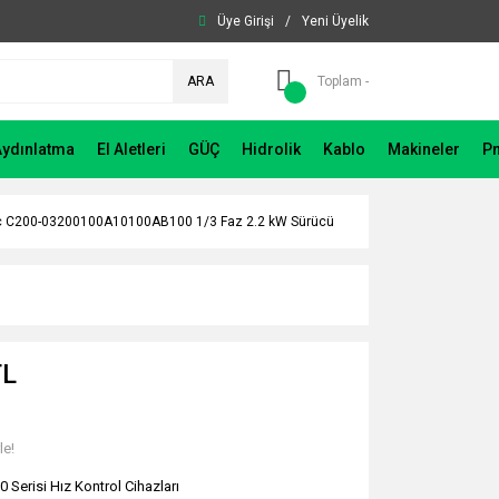
Üye Girişi
/
Yeni Üyelik
ARA
Toplam -
Aydınlatma
El Aletleri
GÜÇ
Hidrolik
Kablo
Makineler
P
c C200-03200100A10100AB100 1/3 Faz 2.2 kW Sürücü
TL
le!
0 Serisi Hız Kontrol Cihazları