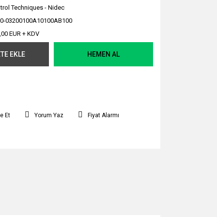
trol Techniques - Nidec
0-03200100A10100AB100
,00 EUR + KDV
TE EKLE
HEMEN AL
e Et
Yorum Yaz
Fiyat Alarmı