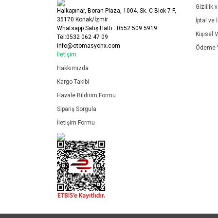
Gizlilik 
Halkapınar, Boran Plaza, 1004. Sk. C Blok 7 F,
35170 Konak/İzmir
İptal ve 
Whatsapp Satış Hattı : 0552 509 5919
Kişisel V
Tel:0532 062 47 09
info@otomasyonx.com
Ödeme V
İletişim
Hakkımızda
Kargo Takibi
Havale Bildirim Formu
Sipariş Sorgula
İletişim Formu