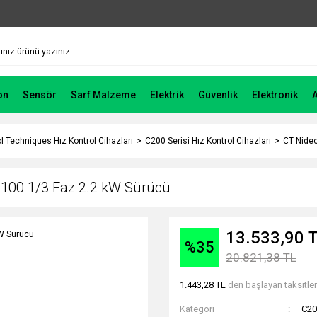
on
Sensör
Sarf Malzeme
Elektrik
Güvenlik
Elektronik
l Techniques Hız Kontrol Cihazları
C200 Serisi Hız Kontrol Cihazları
CT Nide
00 1/3 Faz 2.2 kW Sürücü
13.533,90 
%35
20.821,38 TL
1.443,28 TL
den başlayan taksitler
Kategori
C20