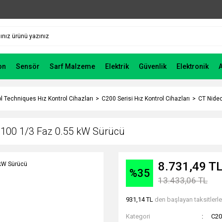
on
Sensör
Sarf Malzeme
Elektrik
Güvenlik
Elektronik
l Techniques Hız Kontrol Cihazları
C200 Serisi Hız Kontrol Cihazları
CT Nide
00 1/3 Faz 0.55 kW Sürücü
8.731,49 T
%35
13.433,06 TL
931,14 TL
den başlayan taksitlerle
Kategori
C20