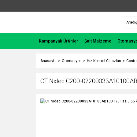
Kampanyalı Ürünler
Şalt Malzeme
Otomasy
Anasayfa
Otomasyon
Hız Kontrol Cihazları
Contro
CT Nidec C200-02200033A10100AB1