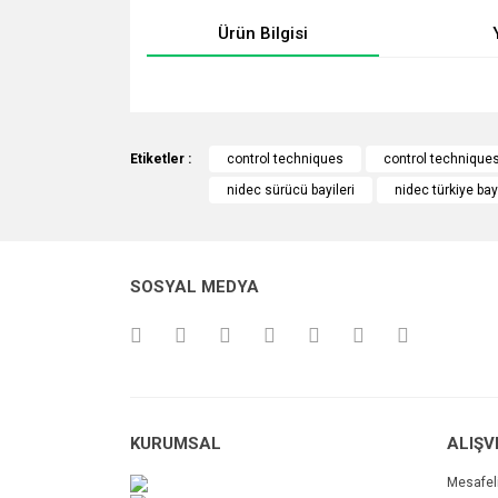
Ürün Bilgisi
Bu ürünün fiyat bilgisi, resim, ürün açıklamalarında v
Görüş ve önerileriniz için teşekkür ederiz.
Etiketler :
control techniques
control techniques
nidec sürücü bayileri
nidec türkiye bayi
Ürün resmi kalitesiz, bozuk veya görüntülenemiyo
Ürün açıklamasında eksik bilgiler bulunuyor.
Ürün bilgilerinde hatalar bulunuyor.
SOSYAL MEDYA
Ürün fiyatı diğer sitelerden daha pahalı.
Bu ürüne benzer farklı alternatifler olmalı.
KURUMSAL
ALIŞV
Mesafel