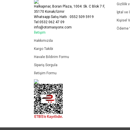
Gizlilik 
Halkapınar, Boran Plaza, 1004. Sk. C Blok 7 F,
35170 Konak/İzmir
İptal ve 
Whatsapp Satış Hattı : 0552 509 5919
Kişisel V
Tel:0532 062 47 09
info@otomasyonx.com
Ödeme V
İletişim
Hakkımızda
Kargo Takibi
Havale Bildirim Formu
Sipariş Sorgula
İletişim Formu