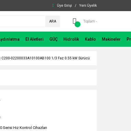
Üye Girişi
/
Yeni Üyelik
ARA
Toplam -
Aydınlatma
El Aletleri
GÜÇ
Hidrolik
Kablo
Makineler
P
c C200-02200033A10100AB100 1/3 Faz 0.55 kW Sürücü
L
!
0 Serisi Hız Kontrol Cihazları