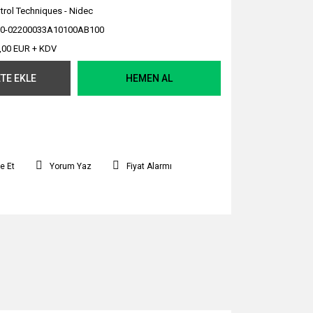
trol Techniques - Nidec
0-02200033A10100AB100
,00 EUR + KDV
TE EKLE
HEMEN AL
e Et
Yorum Yaz
Fiyat Alarmı