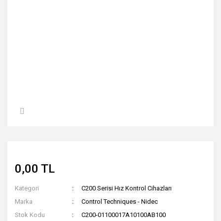
0,00 TL
Kategori
C200 Serisi Hız Kontrol Cihazları
Marka
Control Techniques - Nidec
Stok Kodu
C200-01100017A10100AB100