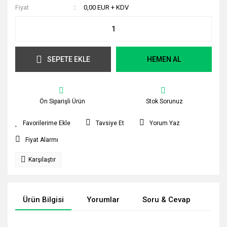
Fiyat
0,00 EUR + KDV
SEPETE EKLE
HEMEN AL
Ön Siparişli Ürün
Stok Sorunuz
Tavsiye Et
Yorum Yaz
Fiyat Alarmı
Karşılaştır
Ürün Bilgisi
Yorumlar
Soru & Cevap
Tak