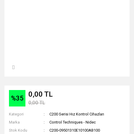
0,00 TL
%35
0,00 TL
Kategori
C200 Serisi Hız Kontrol Cihazları
Marka
Control Techniques - Nidec
Stok Kodu
C200-09501310E10100AB100