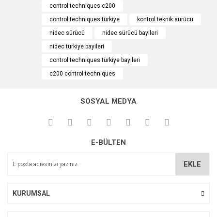
kullanarak tarafımıza iletebilirsiniz.
control techniques c200
Görüş ve önerileriniz için teşekkür ederiz.
control techniques türkiye
kontrol teknik sürücü
Yorum Yaz
Soru Sor
nidec sürücü
nidec sürücü bayileri
Ürün resmi kalitesiz, bozuk veya görüntülenemiyor.
nidec türkiye bayileri
Ürün açıklamasında eksik bilgiler bulunuyor.
control techniques türkiye bayileri
Ürün bilgilerinde hatalar bulunuyor.
c200 control techniques
Ürün fiyatı diğer sitelerden daha pahalı.
Bu ürüne benzer farklı alternatifler olmalı.
SOSYAL MEDYA
E-BÜLTEN
Gönder
EKLE
KURUMSAL