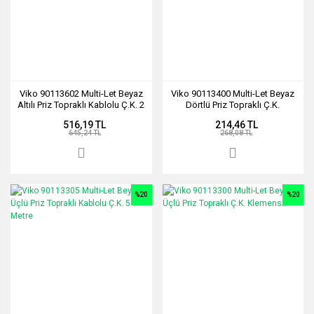
Viko 90113602 Multi-Let Beyaz
Viko 90113400 Multi-Let Beyaz
Altılı Priz Topraklı Kablolu Ç.K. 2
Dörtlü Priz Topraklı Ç.K.
Metre
Klemensli
516,19 TL
214,46 TL
645,24 TL
268,08 TL
%20
%20