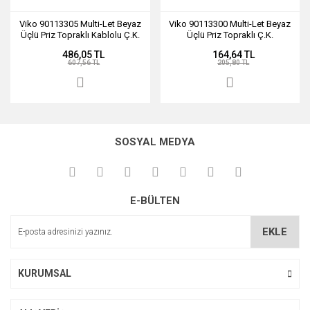
Viko 90113305 Multi-Let Beyaz
Viko 90113300 Multi-Let Beyaz
Üçlü Priz Topraklı Kablolu Ç.K.
Üçlü Priz Topraklı Ç.K.
5 Metre
Klemensli
486,05 TL
164,64 TL
607,56 TL
205,80 TL
SOSYAL MEDYA
E-BÜLTEN
EKLE
KURUMSAL