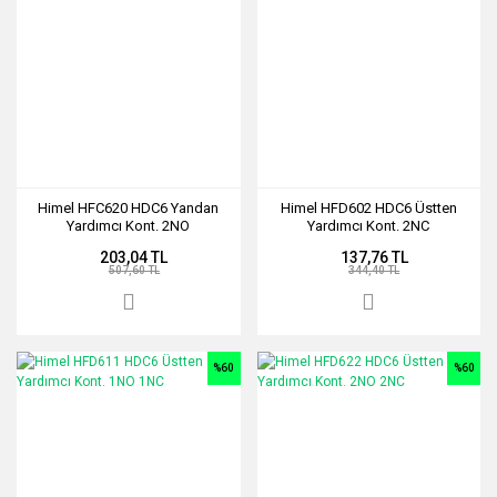
Himel HFC620 HDC6 Yandan
Himel HFD602 HDC6 Üstten
Yardımcı Kont. 2NO
Yardımcı Kont. 2NC
203,04 TL
137,76 TL
507,60 TL
344,40 TL
%60
%60