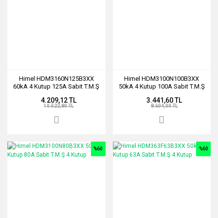
Himel HDM3160N125B3XX
Himel HDM3100N100B3XX
60kA 4 Kutup 125A Sabit T.M.Ş
50kA 4 Kutup 100A Sabit T.M.Ş
4 Kutup
4 Kutup
4.209,12 TL
3.441,60 TL
10.522,80 TL
8.604,00 TL
%60
%60