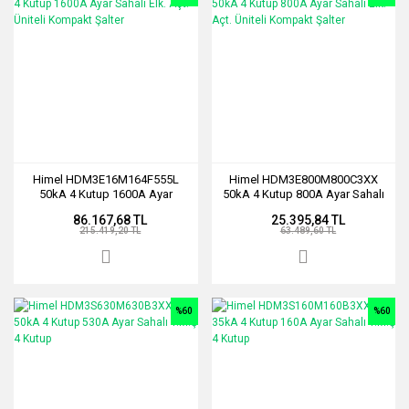
Himel HDM3E16M164F555L
Himel HDM3E800M800C3XX
50kA 4 Kutup 1600A Ayar
50kA 4 Kutup 800A Ayar Sahalı
Sahalı Elk. Açt. Üniteli Kompakt
Elk. Açt. Üniteli Kompakt Şalter
86.167,68 TL
25.395,84 TL
Şalter
215.419,20 TL
63.489,60 TL
%60
%60