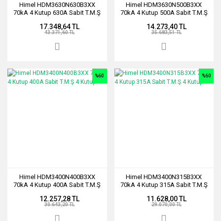
Himel HDM3630N630B3XX
Himel HDM3630N500B3XX
70kA 4 Kutup 630A Sabit T.M.Ş
70kA 4 Kutup 500A Sabit T.M.Ş
4 Kutup
4 Kutup
17.348,64 TL
14.273,40 TL
43.371,60 TL
35.683,51 TL
%60
%60
Himel HDM3400N400B3XX
Himel HDM3400N315B3XX
70kA 4 Kutup 400A Sabit T.M.Ş
70kA 4 Kutup 315A Sabit T.M.Ş
4 Kutup
4 Kutup
12.257,28 TL
11.628,00 TL
30.643,20 TL
29.070,00 TL