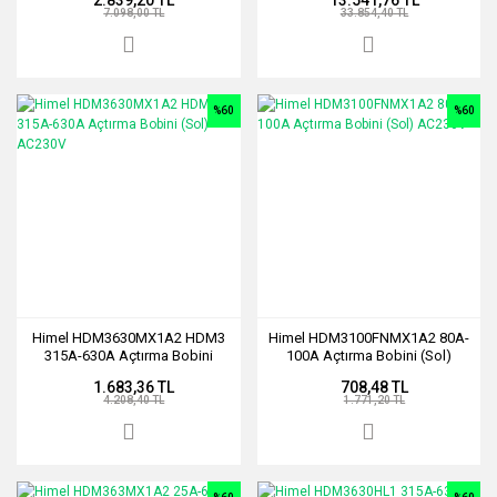
7.098,00 TL
33.854,40 TL
%60
%60
Himel HDM3630MX1A2 HDM3
Himel HDM3100FNMX1A2 80A-
315A-630A Açtırma Bobini
100A Açtırma Bobini (Sol)
(Sol) AC230V
AC230V
1.683,36 TL
708,48 TL
4.208,40 TL
1.771,20 TL