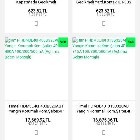
Kapatmada Gecikmeli
Gecikmeli Yard.Kontak 0.1-30S
Yard.Kontak 0.1-30S
623,52 TL
623,52 TL
1.558,80 TL
1.558,80 TL
%60
%60
Himel HDM3L40F400B320AB1
Himel HDM3L40F315B320AB1
Yangın Korumalı Kom.Şalter.4P
Yangın Korumalı Kom.Şalter.4P
B 400A 100/300/500mA
B 315A 100/300/500mA
17.569,92 TL
16.875,36 TL
(Açtırma Bobini Montajlı)
(Açtırma Bobini Montajlı)
43.924,80 TL
42.188,40 TL