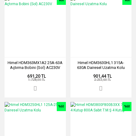
%60
%60
Himel HDM363MX1A2 25A-63A
Himel HDM3630HL1 315A-
Açtırma Bobini (Sol) AC230V
630A Dairesel Uzatma Kolu
691,20 TL
901,44 TL
1.728,00 TL
2.253,60 TL
%60
%60