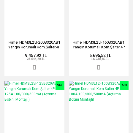
Himel HDM3L25F200B320AB1
Himel HDM3L25F160B320AB1
Yangın Korumalı Kom.Şalter.4P
Yangın Korumalı Kom.Şalter.4P
B 200A 100/300/500mA
B 160A 100/300/500mA
9.457,92 TL
6.695,52 TL
(Açtırma Bobini Montajlı)
(Açtırma Bobini Montajlı)
23.644,80 TL
16.738,80 TL
%60
%60