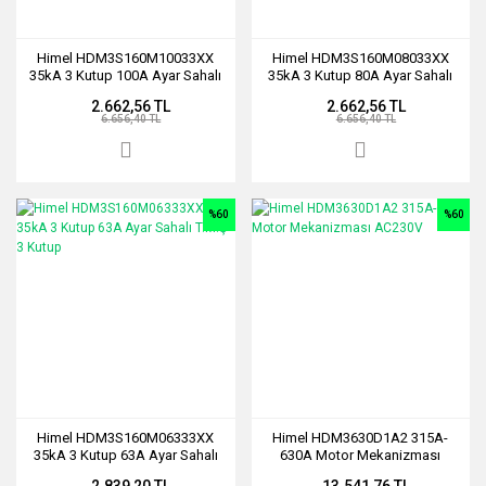
Himel HDM3S160M10033XX
Himel HDM3S160M08033XX
35kA 3 Kutup 100A Ayar Sahalı
35kA 3 Kutup 80A Ayar Sahalı
T.M.Ş 3 Kutup
T.M.Ş 3 Kutup
2.662,56 TL
2.662,56 TL
6.656,40 TL
6.656,40 TL
%60
%60
Himel HDM3S160M06333XX
Himel HDM3630D1A2 315A-
35kA 3 Kutup 63A Ayar Sahalı
630A Motor Mekanizması
T.M.Ş 3 Kutup
AC230V
2.839,20 TL
13.541,76 TL