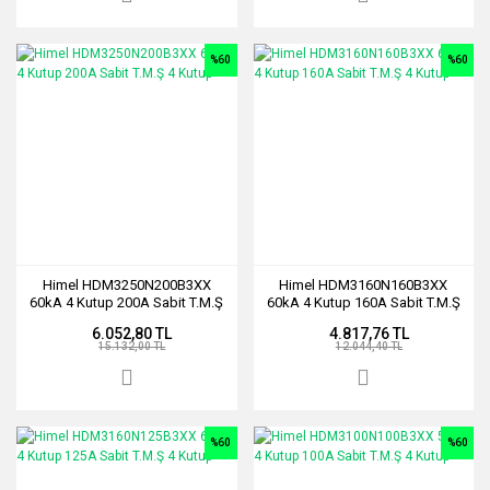
%60
%60
Himel HDM3250N200B3XX
Himel HDM3160N160B3XX
60kA 4 Kutup 200A Sabit T.M.Ş
60kA 4 Kutup 160A Sabit T.M.Ş
4 Kutup
4 Kutup
6.052,80 TL
4.817,76 TL
15.132,00 TL
12.044,40 TL
%60
%60