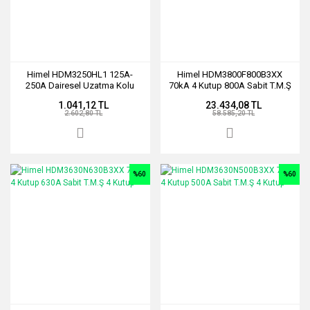
Himel HDM3250HL1 125A-
Himel HDM3800F800B3XX
250A Dairesel Uzatma Kolu
70kA 4 Kutup 800A Sabit T.M.Ş
4 Kutup
1.041,12 TL
23.434,08 TL
2.602,80 TL
58.585,20 TL
%60
%60