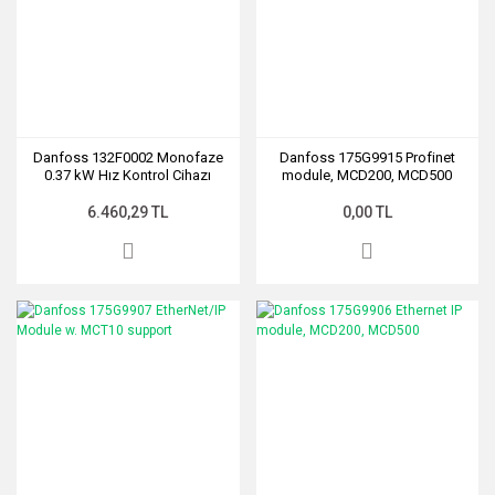
Danfoss 132F0002 Monofaze
Danfoss 175G9915 Profinet
0.37 kW Hız Kontrol Cihazı
module, MCD200, MCD500
NIC52
6.460,29 TL
0,00 TL