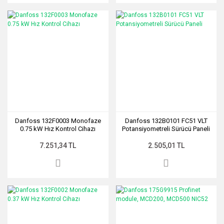
Danfoss 132F0003 Monofaze
Danfoss 132B0101 FC51 VLT
0.75 kW Hız Kontrol Cihazı
Potansiyometreli Sürücü Paneli
7.251,34 TL
2.505,01 TL