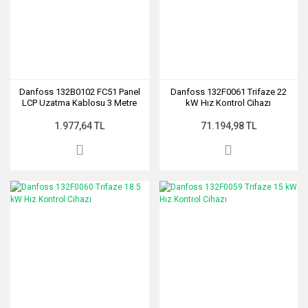
Danfoss 132B0102 FC51 Panel
Danfoss 132F0061 Trifaze 22
LCP Uzatma Kablosu 3 Metre
kW Hız Kontrol Cihazı
1.977,64 TL
71.194,98 TL