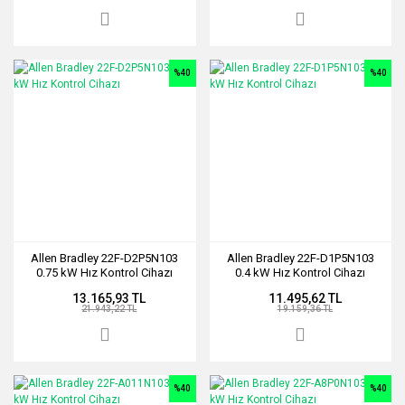
%40
%40
Allen Bradley 22F-D2P5N103
Allen Bradley 22F-D1P5N103
0.75 kW Hız Kontrol Cihazı
0.4 kW Hız Kontrol Cihazı
13.165,93 TL
11.495,62 TL
21.943,22 TL
19.159,36 TL
%40
%40