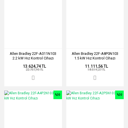
Allen Bradley 22F-A011N103
Allen Bradley 22F-A8P0N103
2.2 kW Hız Kontrol Cihazı
1.5 kW Hız Kontrol Cihazı
13.624,74 TL
11.111,56 TL
22.707,90 TL
18.519,27 TL
%30
%30