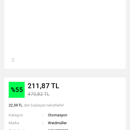
211,87 TL
%55
470,82 TL
22,59 TL
den başlayan taksitlerle!
Kategori
Otomasyon
Marka
Weidmüller