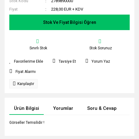
Stok Kodu
2789890000
Fiyat
228,00 EUR + KDV
Stok Ve Fiyat Bilgisi Öğren
Sınırlı Stok
Stok Sorunuz
Tavsiye Et
Yorum Yaz
Fiyat Alarmı
Karşılaştır
Ürün Bilgisi
Yorumlar
Soru & Cevap
Tak
Görseller Temsilidir !
Bu ürünün fiyat bilgisi, resim, ürün açıklamalarında ve diğer