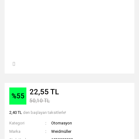
22,55 TL
%55
50,10 TL
2,40 TL
den başlayan taksitlerle!
Kategori
Otomasyon
Marka
Weidmüller