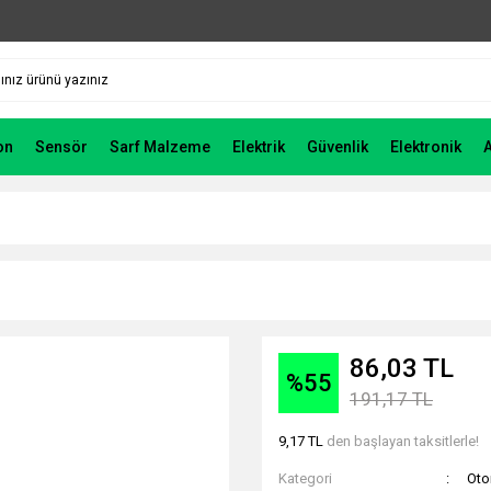
on
Sensör
Sarf Malzeme
Elektrik
Güvenlik
Elektronik
86,03 TL
%55
191,17 TL
9,17 TL
den başlayan taksitlerle!
Kategori
Ot