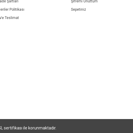
İade Şartları
Şifremi Unuttum
eriler Politikası
Sepetiniz
e Teslimat
SL sertifikası ile korunmaktadır.