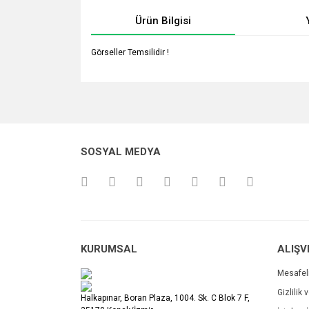
Ürün Bilgisi
Görseller Temsilidir !
Bu ürünün fiyat bilgisi, resim, ürün açıklamalarında v
Görüş ve önerileriniz için teşekkür ederiz.
Ürün resmi kalitesiz, bozuk veya görüntülenemiyo
SOSYAL MEDYA
Ürün açıklamasında eksik bilgiler bulunuyor.
Ürün bilgilerinde hatalar bulunuyor.
Ürün fiyatı diğer sitelerden daha pahalı.
Bu ürüne benzer farklı alternatifler olmalı.
KURUMSAL
ALIŞV
Mesafel
Gizlilik 
Halkapınar, Boran Plaza, 1004. Sk. C Blok 7 F,