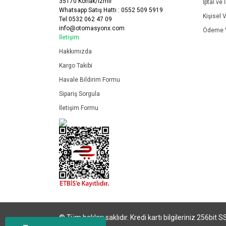
35170 Konak/İzmir
İptal ve 
Whatsapp Satış Hattı : 0552 509 5919
Kişisel V
Tel:0532 062 47 09
info@otomasyonx.com
Ödeme V
İletişim
Hakkımızda
Kargo Takibi
Havale Bildirim Formu
Sipariş Sorgula
İletişim Formu
© Tüm hakları saklıdır. Kredi kartı bilgileriniz 256bit S