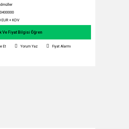
dmüller
0400000
0 EUR + KDV
k Ve Fiyat Bilgisi Öğren
e Et
Yorum Yaz
Fiyat Alarmı