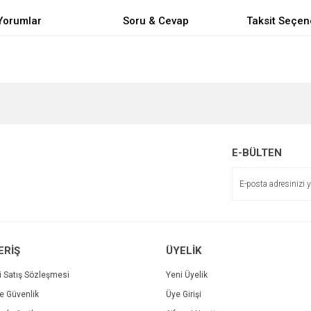
Yorumlar
Soru & Cevap
Taksit Seçen
e diğer konularda yetersiz gördüğünüz noktaları öneri formunu kullanarak tarafımı
Bu ürüne ilk yorumu siz yapın!
Ürün hakkında henüz soru sorulmamış.
r.
Yorum Yaz
Soru Sor
E-BÜLTEN
ERİŞ
ÜYELİK
i Satış Sözleşmesi
Yeni Üyelik
ve Güvenlik
Üye Girişi
Gönder