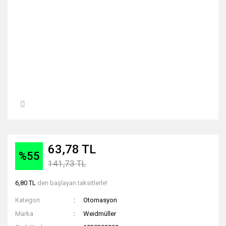
63,78 TL
%55
141,73 TL
6,80 TL
den başlayan taksitlerle!
Kategori
Otomasyon
Marka
Weidmüller