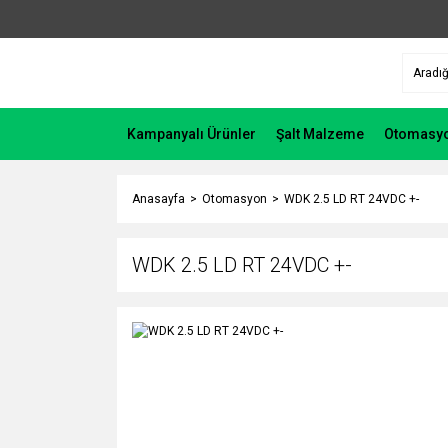
Kampanyalı Ürünler
Şalt Malzeme
Otomasy
Anasayfa
Otomasyon
WDK 2.5 LD RT 24VDC +-
WDK 2.5 LD RT 24VDC +-