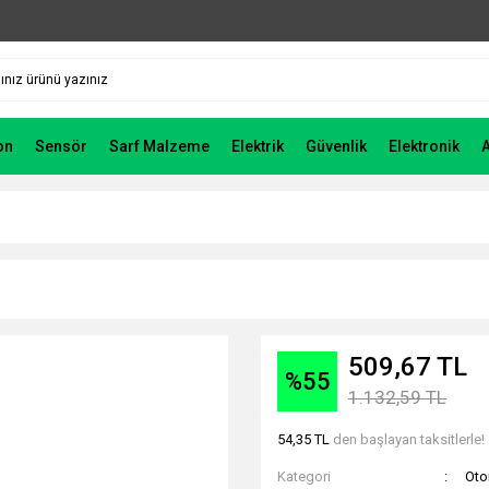
on
Sensör
Sarf Malzeme
Elektrik
Güvenlik
Elektronik
509,67 TL
%55
1.132,59 TL
54,35 TL
den başlayan taksitlerle!
Kategori
Ot