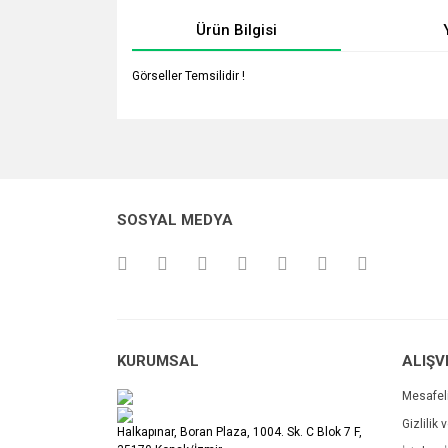
Ürün Bilgisi
Görseller Temsilidir !
Bu ürünün fiyat bilgisi, resim, ürün açıklamalarında v
Görüş ve önerileriniz için teşekkür ederiz.
Ürün resmi kalitesiz, bozuk veya görüntülenemiyo
SOSYAL MEDYA
Ürün açıklamasında eksik bilgiler bulunuyor.
Ürün bilgilerinde hatalar bulunuyor.
Ürün fiyatı diğer sitelerden daha pahalı.
Bu ürüne benzer farklı alternatifler olmalı.
KURUMSAL
ALIŞV
Mesafel
Gizlilik 
Halkapınar, Boran Plaza, 1004. Sk. C Blok 7 F,