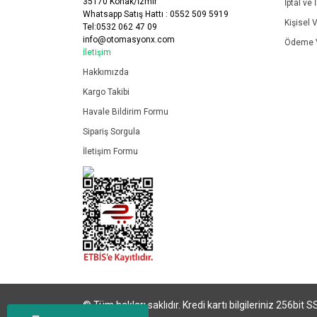
35170 Konak/İzmir
İptal ve 
Whatsapp Satış Hattı : 0552 509 5919
Kişisel V
Tel:0532 062 47 09
info@otomasyonx.com
Ödeme V
İletişim
Hakkımızda
Kargo Takibi
Havale Bildirim Formu
Sipariş Sorgula
İletişim Formu
© Tüm hakları saklıdır. Kredi kartı bilgileriniz 256bit S