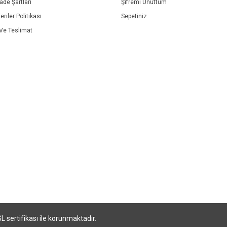
İade Şartları
Şifremi Unuttum
eriler Politikası
Sepetiniz
e Teslimat
SL sertifikası ile korunmaktadır.