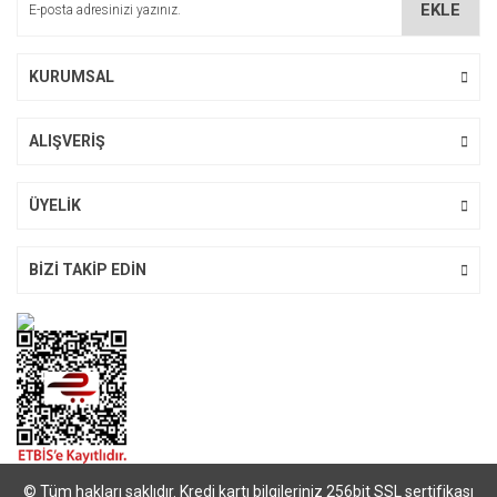
EKLE
Ürün fiyatı diğer sitelerden daha pahalı.
Bu ürüne benzer farklı alternatifler olmalı.
KURUMSAL
ALIŞVERİŞ
Gönder
ÜYELİK
BİZİ TAKİP EDİN
© Tüm hakları saklıdır. Kredi kartı bilgileriniz 256bit SSL sertifikası