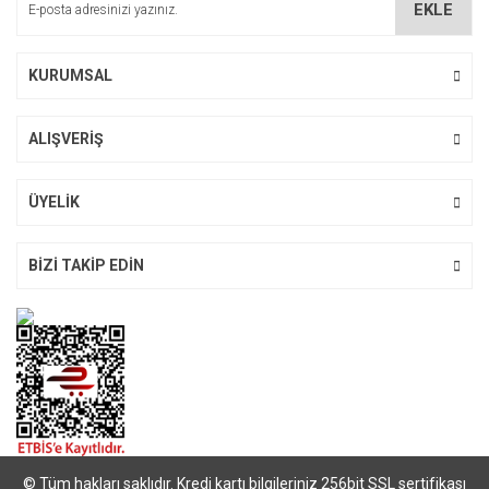
EKLE
Ürün fiyatı diğer sitelerden daha pahalı.
Bu ürüne benzer farklı alternatifler olmalı.
KURUMSAL
ALIŞVERİŞ
Gönder
ÜYELİK
BİZİ TAKİP EDİN
© Tüm hakları saklıdır. Kredi kartı bilgileriniz 256bit SSL sertifikası