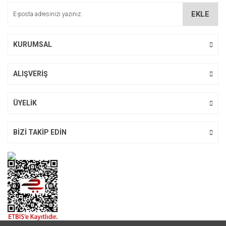
Ürün bilgilerinde hatalar bulunuyor.
EKLE
Ürün fiyatı diğer sitelerden daha pahalı.
Bu ürüne benzer farklı alternatifler olmalı.
KURUMSAL
ALIŞVERİŞ
Gönder
ÜYELİK
BİZİ TAKİP EDİN