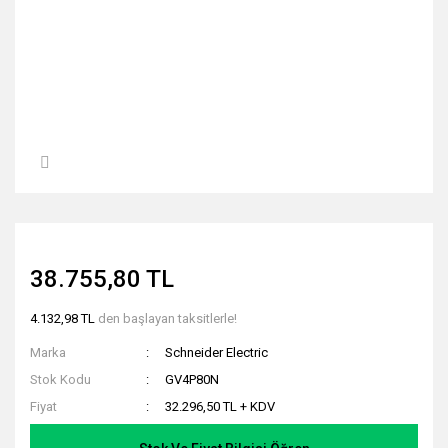
38.755,80 TL
4.132,98 TL
den başlayan taksitlerle!
Marka
Schneider Electric
Stok Kodu
GV4P80N
Fiyat
32.296,50 TL + KDV