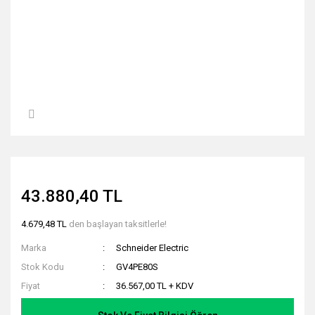
43.880,40 TL
4.679,48 TL
den başlayan taksitlerle!
Marka
Schneider Electric
Stok Kodu
GV4PE80S
Fiyat
36.567,00 TL + KDV