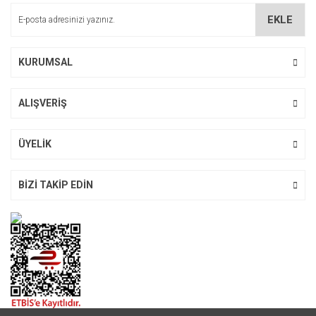
Ürün bilgilerinde hatalar bulunuyor.
EKLE
Ürün fiyatı diğer sitelerden daha pahalı.
Bu ürüne benzer farklı alternatifler olmalı.
KURUMSAL
ALIŞVERİŞ
Gönder
ÜYELİK
BİZİ TAKİP EDİN