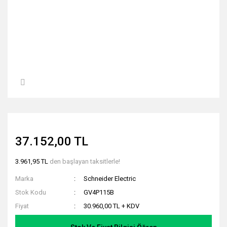
37.152,00 TL
3.961,95 TL
den başlayan taksitlerle!
Marka
Schneider Electric
Stok Kodu
GV4P115B
Fiyat
30.960,00 TL + KDV