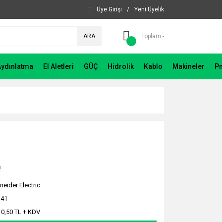
Üye Girişi
/
Yeni Üyelik
ARA
Toplam -
Aydınlatma
El Aletleri
GÜÇ
Hidrolik
Kablo
Makineler
P
!
neider Electric
141
10,50 TL + KDV