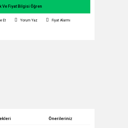
k Ve Fiyat Bilgisi Öğren
e Et
Yorum Yaz
Fiyat Alarmı
ekleri
Önerileriniz