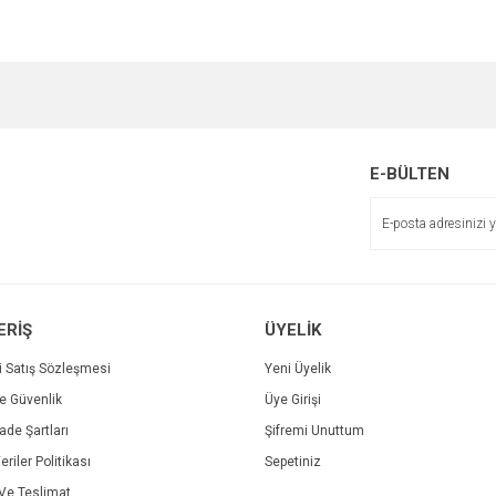
e diğer konularda yetersiz gördüğünüz noktaları öneri formunu kullanarak tarafımı
Bu ürüne ilk yorumu siz yapın!
Ürün hakkında henüz soru sorulmamış.
r.
Yorum Yaz
Soru Sor
E-BÜLTEN
ERİŞ
ÜYELİK
i Satış Sözleşmesi
Yeni Üyelik
ve Güvenlik
Üye Girişi
Gönder
İade Şartları
Şifremi Unuttum
eriler Politikası
Sepetiniz
e Teslimat