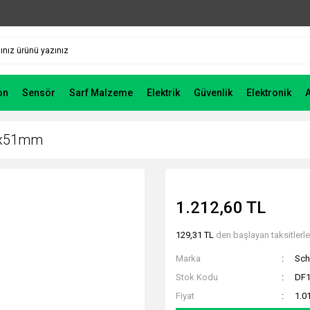
on
Sensör
Sarf Malzeme
Elektrik
Güvenlik
Elektronik
14x51mm
1.212,60 TL
129,31 TL
den başlayan taksitlerle
Marka
Sch
Stok Kodu
DF
Fiyat
1.0