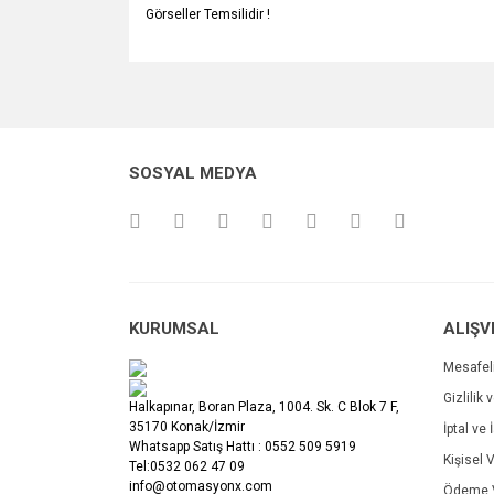
Görseller Temsilidir !
Bu ürünün fiyat bilgisi, resim, ürün açıklamalarında v
Görüş ve önerileriniz için teşekkür ederiz.
Ürün resmi kalitesiz, bozuk veya görüntülenemiyo
SOSYAL MEDYA
Ürün açıklamasında eksik bilgiler bulunuyor.
Ürün bilgilerinde hatalar bulunuyor.
Ürün fiyatı diğer sitelerden daha pahalı.
Bu ürüne benzer farklı alternatifler olmalı.
KURUMSAL
ALIŞV
Mesafel
Gizlilik 
Halkapınar, Boran Plaza, 1004. Sk. C Blok 7 F,
35170 Konak/İzmir
İptal ve 
Whatsapp Satış Hattı : 0552 509 5919
Kişisel V
Tel:0532 062 47 09
info@otomasyonx.com
Ödeme V