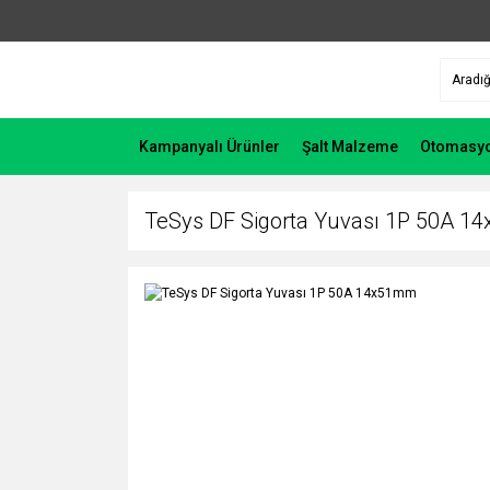
Kampanyalı Ürünler
Şalt Malzeme
Otomasy
TeSys DF Sigorta Yuvası 1P 50A 