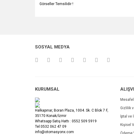
Görseller Temsilidir !
Bu ürünün fiyat bilgisi, resim, ürün açıklamalarında v
Görüş ve önerileriniz için teşekkür ederiz.
Ürün resmi kalitesiz, bozuk veya görüntülenemiyo
SOSYAL MEDYA
Ürün açıklamasında eksik bilgiler bulunuyor.
Ürün bilgilerinde hatalar bulunuyor.
Ürün fiyatı diğer sitelerden daha pahalı.
Bu ürüne benzer farklı alternatifler olmalı.
KURUMSAL
ALIŞV
Mesafel
Gizlilik 
Halkapınar, Boran Plaza, 1004. Sk. C Blok 7 F,
35170 Konak/İzmir
İptal ve 
Whatsapp Satış Hattı : 0552 509 5919
Kişisel V
Tel:0532 062 47 09
info@otomasyonx.com
Ödeme V