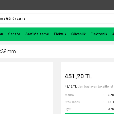
on
Sensör
Sarf Malzeme
Elektrik
Güvenlik
Elektronik
10x38mm
451,20 TL
48,12 TL
den başlayan taksitlerle!
Marka
Sch
Stok Kodu
DF
Fiyat
376