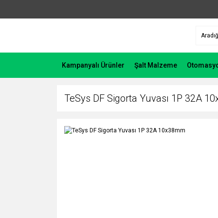
Kampanyalı Ürünler
Şalt Malzeme
Otomasy
TeSys DF Sigorta Yuvası 1P 32A 