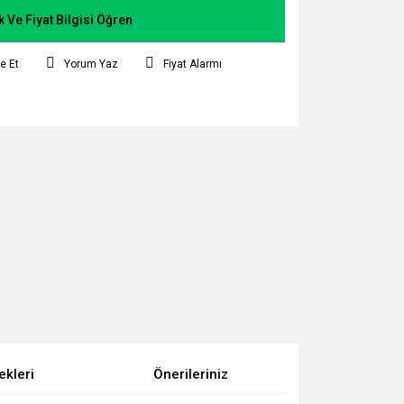
k Ve Fiyat Bilgisi Öğren
e Et
Yorum Yaz
Fiyat Alarmı
ekleri
Önerileriniz