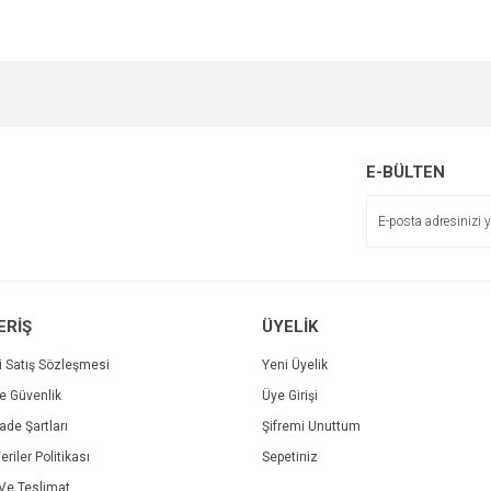
e diğer konularda yetersiz gördüğünüz noktaları öneri formunu kullanarak tarafımı
Bu ürüne ilk yorumu siz yapın!
Ürün hakkında henüz soru sorulmamış.
r.
Yorum Yaz
Soru Sor
E-BÜLTEN
ERİŞ
ÜYELİK
i Satış Sözleşmesi
Yeni Üyelik
ve Güvenlik
Üye Girişi
Gönder
İade Şartları
Şifremi Unuttum
eriler Politikası
Sepetiniz
e Teslimat