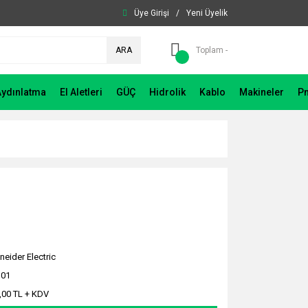
Üye Girişi
/
Yeni Üyelik
ARA
Toplam -
Aydınlatma
El Aletleri
GÜÇ
Hidrolik
Kablo
Makineler
P
neider Electric
101
,00 TL + KDV