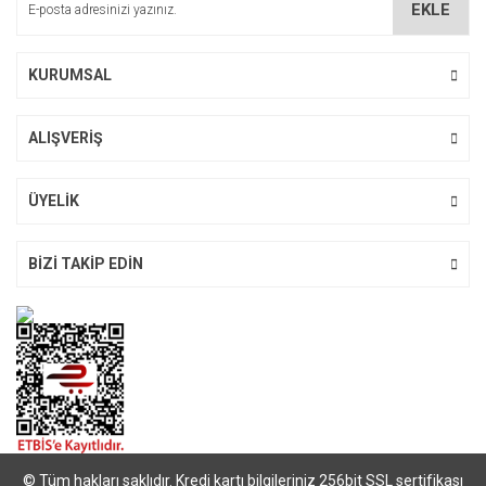
EKLE
Ürün fiyatı diğer sitelerden daha pahalı.
Bu ürüne benzer farklı alternatifler olmalı.
KURUMSAL
ALIŞVERİŞ
Gönder
ÜYELİK
BİZİ TAKİP EDİN
© Tüm hakları saklıdır. Kredi kartı bilgileriniz 256bit SSL sertifikası