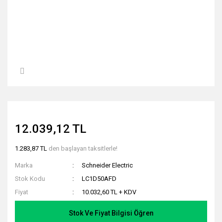
12.039,12 TL
1.283,87 TL
den başlayan taksitlerle!
Marka
Schneider Electric
Stok Kodu
LC1D50AFD
Fiyat
10.032,60 TL + KDV
Stok Ve Fiyat Bilgisi Öğren