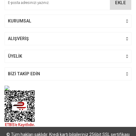
EKLE
Ürün fiyatı diğer sitelerden daha pahalı.
Bu ürüne benzer farklı alternatifler olmalı.
KURUMSAL
ALIŞVERİŞ
Gönder
ÜYELİK
BİZİ TAKİP EDİN
© Tüm hakları saklıdır. Kredi kartı bilgileriniz 256bit SSL sertifikası