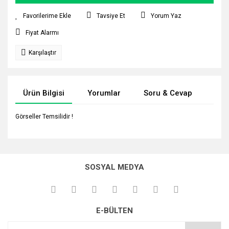
Tavsiye Et
Yorum Yaz
Fiyat Alarmı
Karşılaştır
Ürün Bilgisi
Yorumlar
Soru & Cevap
Tak
Görseller Temsilidir !
Bu ürünün fiyat bilgisi, resim, ürün açıklamalarında ve diğer
konularda yetersiz gördüğünüz noktaları öneri formunu
Bu ürüne ilk yorumu siz yapın!
Ürün hakkında henüz soru sorulmamış.
kullanarak tarafımıza iletebilirsiniz.
SOSYAL MEDYA
Görüş ve önerileriniz için teşekkür ederiz.
Yorum Yaz
Soru Sor
Ürün resmi kalitesiz, bozuk veya görüntülenemiyor.
E-BÜLTEN
Ürün açıklamasında eksik bilgiler bulunuyor.
Ürün bilgilerinde hatalar bulunuyor.