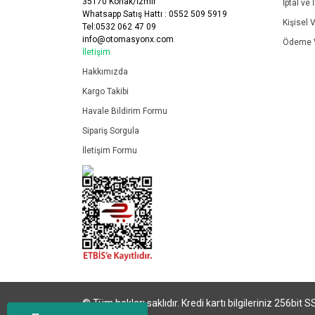
35170 Konak/İzmir
İptal ve 
Whatsapp Satış Hattı : 0552 509 5919
Kişisel V
Tel:0532 062 47 09
info@otomasyonx.com
Ödeme V
İletişim
Hakkımızda
Kargo Takibi
Havale Bildirim Formu
Sipariş Sorgula
İletişim Formu
© Tüm hakları saklıdır. Kredi kartı bilgileriniz 256bit S