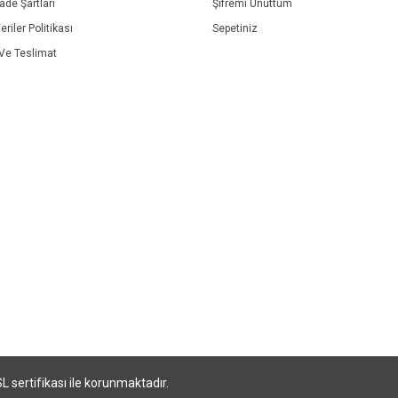
İade Şartları
Şifremi Unuttum
eriler Politikası
Sepetiniz
e Teslimat
SL sertifikası ile korunmaktadır.