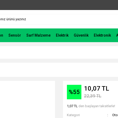
on
Sensör
Sarf Malzeme
Elektrik
Güvenlik
Elektronik
10,07 TL
%55
22,39 TL
1,07 TL
den başlayan taksitlerle!
Kategori
Ot