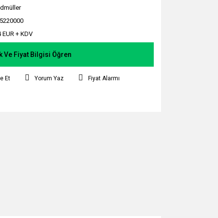
dmüller
5220000
4 EUR + KDV
k Ve Fiyat Bilgisi Öğren
e Et
Yorum Yaz
Fiyat Alarmı