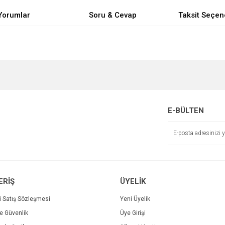
Yorumlar
Soru & Cevap
Taksit Seçen
e diğer konularda yetersiz gördüğünüz noktaları öneri formunu kullanarak tarafımı
Bu ürüne ilk yorumu siz yapın!
Ürün hakkında henüz soru sorulmamış.
r.
Yorum Yaz
Soru Sor
E-BÜLTEN
ERİŞ
ÜYELİK
i Satış Sözleşmesi
Yeni Üyelik
ve Güvenlik
Üye Girişi
Gönder