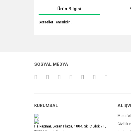
Ürün Bilgisi
Görseller Temsilidir !
Bu ürünün fiyat bilgisi, resim, ürün açıklamalarında v
Görüş ve önerileriniz için teşekkür ederiz.
Ürün resmi kalitesiz, bozuk veya görüntülenemiyo
SOSYAL MEDYA
Ürün açıklamasında eksik bilgiler bulunuyor.
Ürün bilgilerinde hatalar bulunuyor.
Ürün fiyatı diğer sitelerden daha pahalı.
Bu ürüne benzer farklı alternatifler olmalı.
KURUMSAL
ALIŞV
Mesafel
Gizlilik 
Halkapınar, Boran Plaza, 1004. Sk. C Blok 7 F,