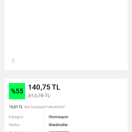
140,75 TL
%55
312,78 TL
15,01 TL
den başlayan taksitlerle!
Kategori
Otomasyon
Marka
Weidmüller