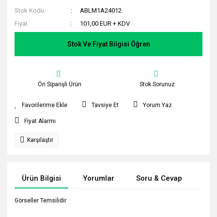
Stok Kodu
ABLM1A24012
Fiyat
101,00 EUR + KDV
Stok Ve Fiyat Bilgisi Öğren
Ön Siparişli Ürün
Stok Sorunuz
Tavsiye Et
Yorum Yaz
Fiyat Alarmı
Karşılaştır
Ürün Bilgisi
Yorumlar
Soru & Cevap
Tak
Görseller Temsilidir