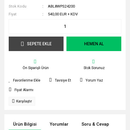
Stok Kodu
ABL8WPS24200
Fiyat
540,00 EUR + KDV
SEPETE EKLE
HEMEN AL
Ön Siparişli Ürün
Stok Sorunuz
Tavsiye Et
Yorum Yaz
Fiyat Alarmı
Karşılaştır
Ürün Bilgisi
Yorumlar
Soru & Cevap
Tak