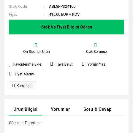
Stok Kodu
ABL8RPS24100
Fiyat
415,00 EUR + KDV
Stok Ve Fiyat Bilgisi Öğren
Ön Siparişli Ürün
Stok Sorunuz
Tavsiye Et
Yorum Yaz
Fiyat Alarmı
Karşılaştır
Ürün Bilgisi
Yorumlar
Soru & Cevap
Tak
Görseller Temsilidir