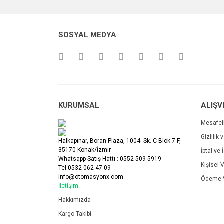
Ürün açıklamasında eksik bilgiler bulunuyor.
Ürün bilgilerinde hatalar bulunuyor.
SOSYAL MEDYA
Ürün fiyatı diğer sitelerden daha pahalı.
Bu ürüne benzer farklı alternatifler olmalı.
KURUMSAL
ALIŞV
Mesafel
Gizlilik 
Halkapınar, Boran Plaza, 1004. Sk. C Blok 7 F,
35170 Konak/İzmir
İptal ve 
Whatsapp Satış Hattı : 0552 509 5919
Kişisel V
Tel:0532 062 47 09
info@otomasyonx.com
Ödeme V
İletişim
Hakkımızda
Kargo Takibi