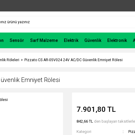
on
Sensör
Sarf Malzeme
Elektrik
Güvenlik
Elektronik
lik Röleleri
Pizzato CS AR-05V024 24V AC/DC Güvenlik Emniyet Rölesi
venlik Emniyet Rölesi
7.901,80 TL
842,66 TL
den başlayan taksitlerle
Kategori
Piz