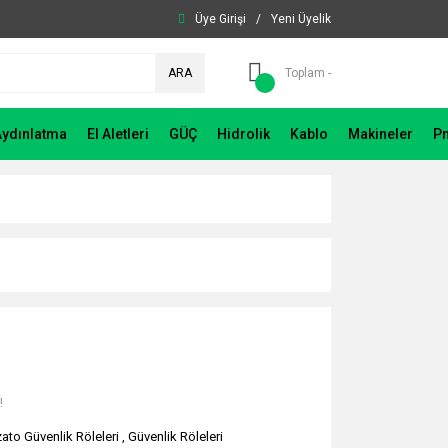
Üye Girişi
/
Yeni Üyelik
ARA
Toplam -
Aydınlatma
El Aletleri
GÜÇ
Hidrolik
Kablo
Makineler
P
!
zato Güvenlik Röleleri
,
Güvenlik Röleleri