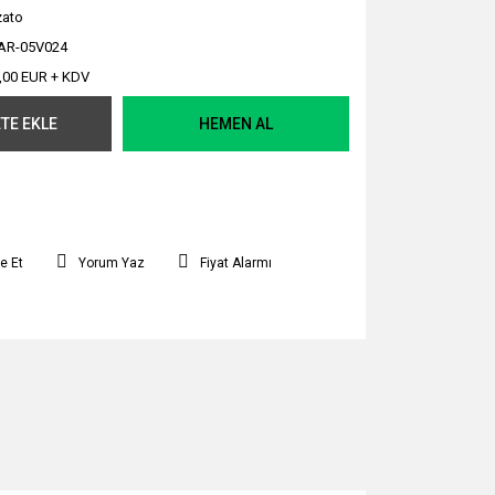
zato
AR-05V024
,00 EUR + KDV
TE EKLE
HEMEN AL
e Et
Yorum Yaz
Fiyat Alarmı