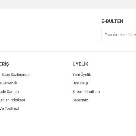
Yorum Yaz
Soru Sor
E-BÜLTEN
ERİŞ
ÜYELİK
Gönder
i Satış Sözleşmesi
Yeni Üyelik
ve Güvenlik
Üye Girişi
İade Şartları
Şifremi Unuttum
eriler Politikası
Sepetiniz
e Teslimat