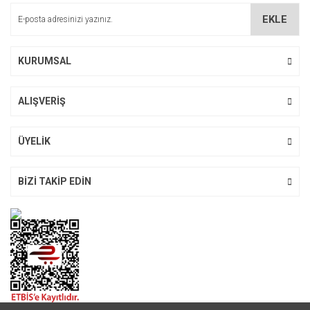
Ürün bilgilerinde hatalar bulunuyor.
EKLE
Ürün fiyatı diğer sitelerden daha pahalı.
Bu ürüne benzer farklı alternatifler olmalı.
KURUMSAL
ALIŞVERİŞ
Gönder
ÜYELİK
BİZİ TAKİP EDİN