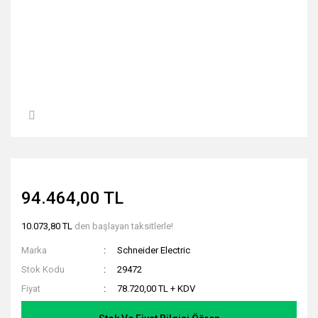
94.464,00 TL
10.073,80 TL
den başlayan taksitlerle!
Marka
Schneider Electric
Stok Kodu
29472
Fiyat
78.720,00 TL + KDV