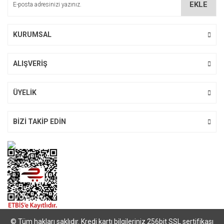
EKLE
Ürün fiyatı diğer sitelerden daha pahalı.
Bu ürüne benzer farklı alternatifler olmalı.
KURUMSAL
ALIŞVERİŞ
Gönder
ÜYELİK
BİZİ TAKİP EDİN
© Tüm hakları saklıdır. Kredi kartı bilgileriniz 256bit SSL sertifikası