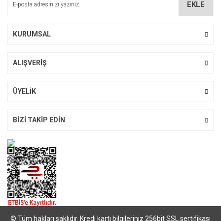
EKLE
Ürün fiyatı diğer sitelerden daha pahalı.
Bu ürüne benzer farklı alternatifler olmalı.
KURUMSAL
ALIŞVERİŞ
Gönder
ÜYELİK
BİZİ TAKİP EDİN
© Tüm hakları saklıdır. Kredi kartı bilgileriniz 256bit SSL sertifikası